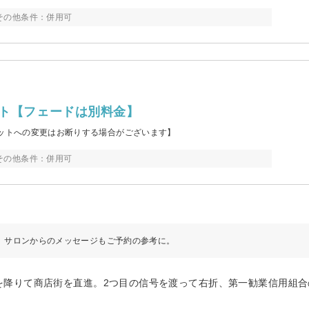
その他条件：併用可
ット【フェードは別料金】
カットへの変更はお断りする場合がございます】
その他条件：併用可
サロンからのメッセージもご予約の参考に。
を降りて商店街を直進。2つ目の信号を渡って右折、第一勧業信用組合