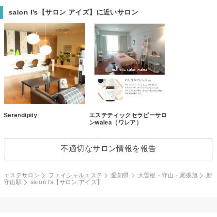
salon I's【サロン アイズ】に近いサロン
Serendipity
エステティックセラピーサロ
ンwalea（ワレア）
不適切なサロン情報を報告
エステサロン
フェイシャルエステ
愛知県
大曽根・守山・尾張旭
新
守山駅
salon I's【サロン アイズ】