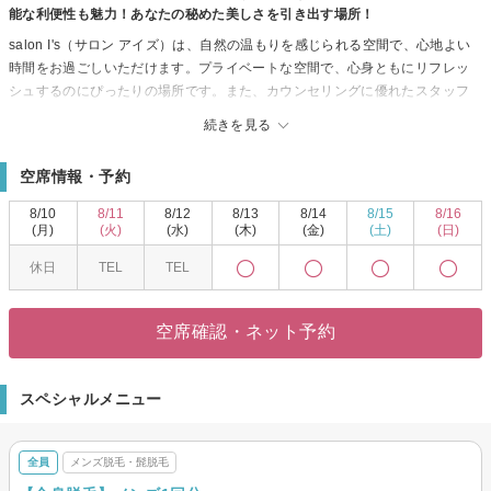
能な利便性も魅力！あなたの秘めた美しさを引き出す場所！
salon I's（サロン アイズ）は、自然の温もりを感じられる空間で、心地よい
時間をお過ごしいただけます。プライベートな空間で、心身ともにリフレッ
シュするのにぴったりの場所です。また、カウンセリングに優れたスタッフ
が、お客様一人ひとりのニーズに丁寧に対応し、理想のスタイルを叶えるお
続きを見る
手伝いをします。幅広い年齢のお客様に好評をいただいた施術は、多様な世
代の方々にも満足していただけるよう工夫されています。さらに、駐車場の
空席情報・予約
完備とお子様同伴可能なサービスによって、どなたでも安心してご利用いた
だけます。salon I'sで、贅沢なひとときをお楽しみください。
8/10
8/11
8/12
8/13
8/14
8/15
8/16
(月)
(火)
(水)
(木)
(金)
(土)
(日)
休日
TEL
TEL
空席確認・ネット予約
スペシャルメニュー
全員
メンズ脱毛・髭脱毛