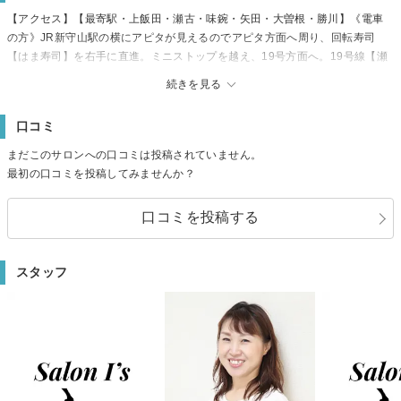
【アクセス】【最寄駅・上飯田・瀬古・味鋺・矢田・大曽根・勝川】《電車
の方》JR新守山駅の横にアピタが見えるのでアピタ方面へ周り、回転寿司
【はま寿司】を右手に直進。ミニストップを越え、19号方面へ。19号線【瀬
古口】を西方向へそのまま直進。以降はお車でお越しのお客様と同じです。
続きを見る
《お車の方》国道19号線を大曽根方面へ、ケーズデンキがある信号【瀬古
口】を右折すると、右手に石山寺駐車場があり右折すると200m先左手にあり
口コミ
ます
【駐車場】斜め向かい月極駐車場【6・7・8・13】
まだこのサロンへの口コミは投稿されていません。
最初の口コミを投稿してみませんか？
口コミを投稿する
スタッフ