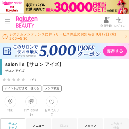
会員登録
ログイン
システムメンテナンスに伴うサービス停止のお知らせ 8月12日 (水)
2:00〜5:30
salon I's【サロン アイズ】
サロン アイズ
-
(-件)
ポイントが貯まる・使える
メンズ歓迎
地図
口コミ投稿
お気に入り
(-)
(-)
サロン
こだわり
メニュー
口コミ
スタッフ
トップ
特集