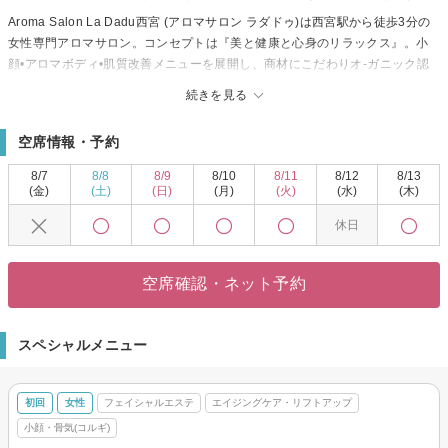
Aroma Salon La Dadu西宮 (アロマサロン ラダドゥ)は西宮駅から徒歩3分の
女性専門アロマサロン。コンセプトは『美と健康と心身のリラックス』。小
顔•アロマボディ•肌質改善メニューを展開し、商材にこだわりオ-ガニック認
定オイル・漢方アロマ•植物キャリアオイル•純国産ハ-ブ•炭酸フェイシャルを
続きを見る
使用。歴10年のオ-ナ-セラピストがマンツ-マンでお客様お一人お一人のニ-ズ
にお応えします。完全予約ワンゲスト制システムでほかのお客様とお顔をあ
空席情報・予約
わせることなくプライベートな空間でお過ごしいただけます。日常から離れ
てアロマの香り漂う空間でご心身のリラックスやリフレッシュに、美容や健
8/7
8/8
8/9
8/10
8/11
8/12
8/13
康を意識されている女性にぜひご利用していただきたいサロンです。
(金)
(土)
(日)
(月)
(火)
(水)
(木)
休日
空席確認・ネット予約
スペシャルメニュー
初回
女性
フェイシャルエステ
エイジングケア・リフトアップ
小顔・骨気(コルギ)