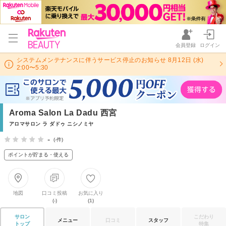
会員登録
ログイン
システムメンテナンスに伴うサービス停止のお知らせ 8月12日 (水)
2:00〜5:30
Aroma Salon La Dadu 西宮
アロマサロン ラ ダドゥ ニシノミヤ
-
(-件)
ポイントが貯まる・使える
地図
口コミ投稿
お気に入り
(-)
(1)
サロン
こだわり
メニュー
口コミ
スタッフ
トップ
特集