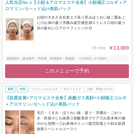
人気当店No.1【小顔＆アロマエステ全身】小顔矯正コルギ＋ア
ロマリンパ(ヘッド込)+美肌パック
お顔の大きさ左右差エラ張り歪みほうれい線二重あご
に◎お体の凝り浮腫み疲労倦怠感ストレス◎頭の凝り
目の疲れに◎アロマフットバス付
￥13,000
150分
利用条件：提示条件：予約時 利用条件：新規様 ￥16000→￥13000
このメニューで予約
初回
女性
フェイシャルエステ
ボディエステ
小顔・骨気(コルギ)
【肌質改善×アロマエステ全身】炭酸ガス美顔+小顔矯正コルギ
＋アロマリンパ(ヘッド込)+美肌パック
毛穴・くすみ・ほうれい線・凝り・浮腫み・ごわつ
き・乾燥小じわ改善◎炭酸美容でケア◎お肌本来の健
やかな状態へ◎お身体のリンパ疲労回復と小顔＆肌質
改善スペシャルコース☆