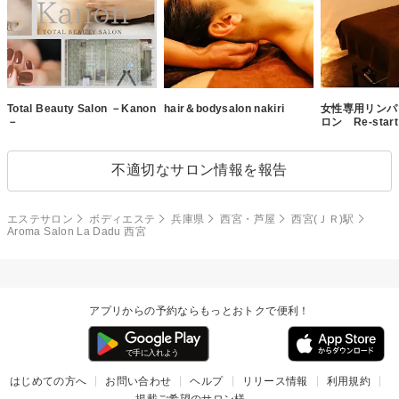
Total Beauty Salon －Kanon
hair＆bodysalon nakiri
女性専用リンパ
－
ロン Re-start
不適切なサロン情報を報告
エステサロン
ボディエステ
兵庫県
西宮・芦屋
西宮(ＪＲ)駅
Aroma Salon La Dadu 西宮
アプリからの予約ならもっとおトクで便利！
はじめての方へ
お問い合わせ
ヘルプ
リリース情報
利用規約
掲載ご希望のサロン様