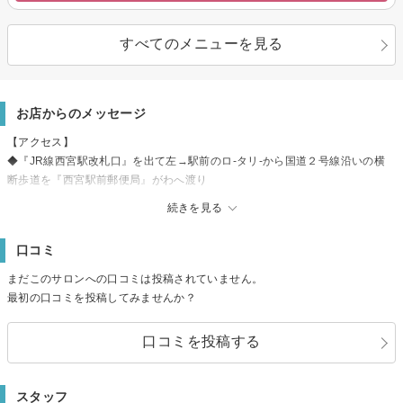
すべてのメニューを見る
お店からのメッセージ
【アクセス】
◆『JR線西宮駅改札口』を出て左→駅前のロ-タリ-から国道２号線沿いの横
断歩道を『西宮駅前郵便局』がわへ渡り
そのまま２号線沿い道なりにススム→『auショップ』『池田橋』をすぎて
続きを見る
『居酒屋おくまんさん』の手前を左へ→『月うさぎさん』のとなり
◆『阪神西宮駅』を『市役所改札口』を出て地上へ→阪神電車の高架下を道
口コミ
なりへ→行ききったところを左へまがり道なりにすすむ→『居酒屋さん』の
となり
まだこのサロンへの口コミは投稿されていません。
【駐車場】◆駐車場はございません 近隣に[有料駐車場]西宮市役所タイムズ有
最初の口コミを投稿してみませんか？
◎
【駐輪場】◆自転車置き場施設内に有◎
口コミを投稿する
＊営業電話はご遠慮ください
スタッフ