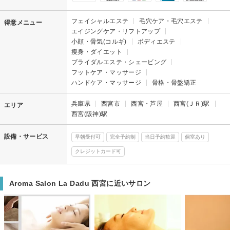
フェイシャルエステ
毛穴ケア・毛穴エステ
得意メニュー
エイジングケア・リフトアップ
小顔・骨気(コルギ)
ボディエステ
痩身・ダイエット
ブライダルエステ・シェービング
フットケア・マッサージ
ハンドケア・マッサージ
骨格・骨盤矯正
兵庫県
西宮市
西宮・芦屋
西宮(ＪＲ)駅
エリア
西宮(阪神)駅
設備・サービス
早朝受付可
完全予約制
当日予約歓迎
個室あり
クレジットカード可
Aroma Salon La Dadu 西宮に近いサロン