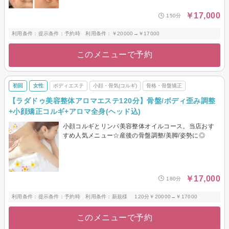
￥17,000
150分
利用条件：提示条件：予約時 利用条件：￥20000→￥17000
このメニューで予約
初回
女性
ボディエステ
小顔・骨気(コルギ)
骨格・骨盤矯正
【ラダドゥ美容整体アロマエステ120分】骨盤/ボディ歪み調整
+小顔矯正コルギ+アロマ全身(ヘッド込)
小顔コルギとリンパ美容整体オイルコース。当店おす
すめ人気メニュー☆産後の骨盤調整/美脚/姿勢に◎
￥17,000
180分
利用条件：提示条件：予約時 利用条件：新規様 120分￥20000→￥17000
このメニューで予約