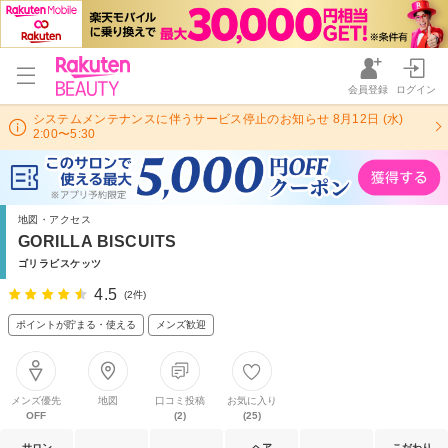
会員登録
ログイン
システムメンテナンスに伴うサービス停止のお知らせ 8月12日 (水)
2:00〜5:30
地図・アクセス
GORILLA BISCUITS
ゴリラビスケッツ
4.5
(2件)
ポイントが貯まる・使える
メンズ歓迎
メンズ優先
地図
口コミ投稿
お気に入り
OFF
(2)
(25)
サロン
ヘア
こだわり