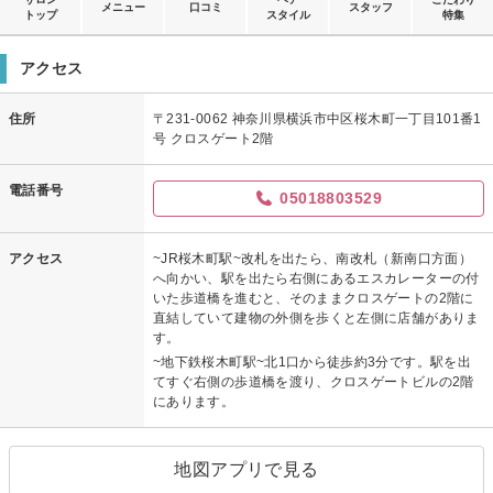
メニュー
口コミ
スタッフ
トップ
スタイル
特集
アクセス
住所
〒231-0062 神奈川県横浜市中区桜木町一丁目101番1
号 クロスゲート2階
電話番号
05018803529
アクセス
~JR桜木町駅~改札を出たら、南改札（新南口方面）
へ向かい、駅を出たら右側にあるエスカレーターの付
いた歩道橋を進むと、そのままクロスゲートの2階に
直結していて建物の外側を歩くと左側に店舗がありま
す。
~地下鉄桜木町駅~北1口から徒歩約3分です。駅を出
てすぐ右側の歩道橋を渡り、クロスゲートビルの2階
にあります。
地図アプリで見る