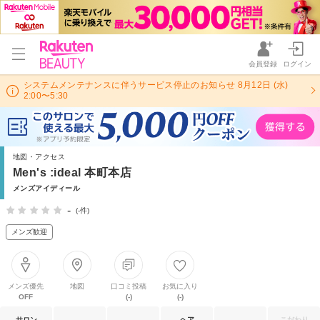
会員登録
ログイン
システムメンテナンスに伴うサービス停止のお知らせ 8月12日 (水)
2:00〜5:30
地図・アクセス
Men's :ideal 本町本店
メンズアイディール
-
(-件)
メンズ歓迎
メンズ優先
地図
口コミ投稿
お気に入り
OFF
(-)
(-)
サロン
ヘア
こだわり