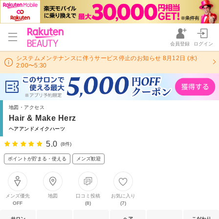
会員登録
ログイン
システムメンテナンスに伴うサービス停止のお知らせ 8月12日 (水)
2:00〜5:30
地図・アクセス
Hair & Make Herz
ヘアアンドメイクハーツ
5.0
(8件)
ポイントが貯まる・使える
メンズ歓迎
メンズ優先
地図
口コミ投稿
お気に入り
OFF
(8)
(7)
サロン
ヘア
こだわり