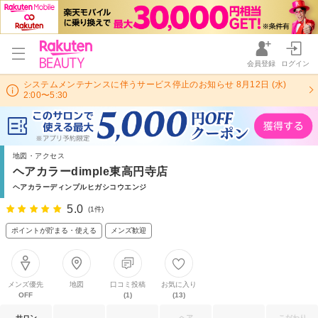
会員登録
ログイン
システムメンテナンスに伴うサービス停止のお知らせ 8月12日 (水)
2:00〜5:30
地図・アクセス
ヘアカラーdimple東高円寺店
ヘアカラーディンプルヒガシコウエンジ
5.0
(1件)
ポイントが貯まる・使える
メンズ歓迎
メンズ優先
地図
口コミ投稿
お気に入り
OFF
(1)
(13)
サロン
ヘア
こだわり