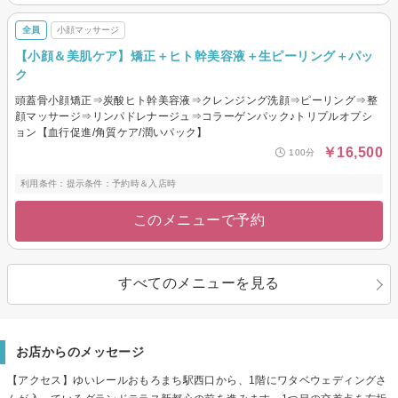
全員
小顔マッサージ
【小顔＆美肌ケア】矯正＋ヒト幹美容液＋生ピーリング＋パッ
ク
頭蓋骨小顔矯正⇒炭酸ヒト幹美容液⇒クレンジング洗顔⇒ピーリング⇒整
顔マッサージ⇒リンパドレナージュ⇒コラーゲンパック♪トリプルオプシ
ョン【血行促進/角質ケア/潤いパック】
￥16,500
100分
利用条件：提示条件：予約時＆入店時
このメニューで予約
すべてのメニューを見る
お店からのメッセージ
【アクセス】ゆいレールおもろまち駅西口から、1階にワタベウェディングさ