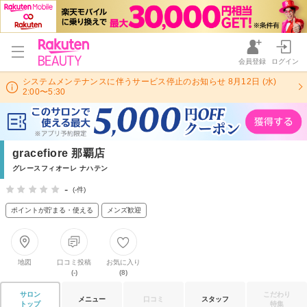
会員登録
ログイン
システムメンテナンスに伴うサービス停止のお知らせ 8月12日 (水)
2:00〜5:30
gracefiore 那覇店
グレースフィオーレ ナハテン
-
(-件)
ポイントが貯まる・使える
メンズ歓迎
地図
口コミ投稿
お気に入り
(-)
(8)
サロン
こだわり
メニュー
口コミ
スタッフ
トップ
特集