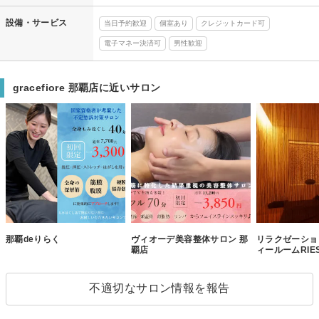
設備・サービス
当日予約歓迎
個室あり
クレジットカード可
電子マネー決済可
男性歓迎
gracefiore 那覇店に近いサロン
那覇deりらく
ヴィオーデ美容整体サロン 那
リラクゼーショ
覇店
ィールームRIE
不適切なサロン情報を報告