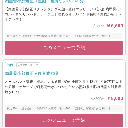
頭蓋骨小顔矯正（整顔＋首肩リンパ）60分
【頭蓋骨小顔矯正⇒クレンジング洗顔⇒整顔マッサージ⇒首/肩/肩甲骨/デ
コルテまでリンパドレナージュ】眠れるオールハンド技術！頭皮からリフ
トアップ！
￥6,600
80分
利用条件：提示条件：予約時＆入店時 利用条件：初回のお客様/男女ご利用可
このメニューで予約
初回
小顔マッサージ
頭蓋骨小顔矯正＋超音波70分
オールハンド矯正＋機械による施術でWの小顔効果！1秒間で100万回以上
の振動マッサージで細胞同士がぶつかり合い温熱効果！肌の代謝＆脂肪燃
焼がUP！
￥8,600
100分
利用条件：提示条件：予約時＆入店時 利用条件：初回のお客様/男女ご利用可
このメニューで予約