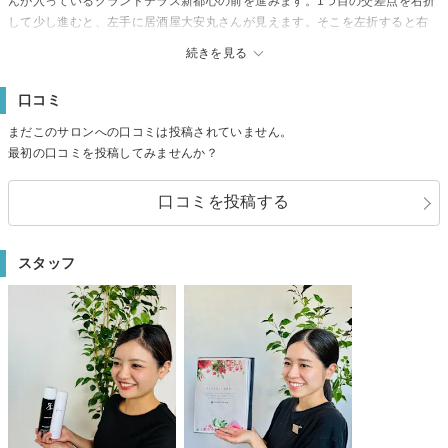
んが入っているグランドテラス新都心の前を進みます。1つ目の交差点を右折
して少し進むと、左手に居酒屋大安丸さんが見えます。そこを左折すると右
手にはスーパーホテルさんが見え、その先にうえま歯科クリニックさんの看
続きを見る
板が見えてきます。その向かいにTNビルがあります。当サロンは６階となり
ます。(セブンイレブン那覇新都心公園前店さん裏の茶色のビルとなります。)
口コミ
【駐車場】近隣のパーキングをご利用ください。
【備考】大変申し訳ございませんが、お子様連れのお客様のご来店はお断り
まだこのサロンへの口コミは投稿されていません。
しております。
最初の口コミを投稿してみませんか？
口コミを投稿する
スタッフ