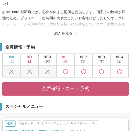
ン！
gracefiore 那覇店では、心身が休まる場所を提供します。個室での施術が可
能なため、プライベートな時間を大切にしたいお客様にぴったりです。クレ
ジットカードが利用可能で、柔軟な支払いにも対応しています。男性のお客
様も歓迎しているため、性別を問わず多くの方にご利用いただいています。
続きを見る
gracefiore 那覇店では、マンツーマンの丁寧なカウンセリングと施術を行
い、お客様一人ひとりのニーズに合わせたサービスを提供しています。そし
空席情報・予約
て、落ち着いた魅力あふれる女性に特に支持されています。ストレスを解消
できる空間で、心身ともに癒され、リフレッシュできる時間をお過ごしいた
8/8
8/9
8/10
8/11
8/12
8/13
8/14
だけます。
(土)
(日)
(月)
(火)
(水)
(木)
(金)
空席確認・ネット予約
スペシャルメニュー
初回
小顔マッサージ
リンパマッサージ・リンパドレナージュ