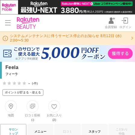
会員登録
ログイン
システムメンテナンスに伴うサービス停止のお知らせ 8月12日 (水)
2:00〜5:30
Feela
フィーラ
-
(-件)
ポイントが貯まる・使える
地図
口コミ投稿
お気に入り
(-)
(2)
サロン
こだわり
メニュー
口コミ
スタッフ
トップ
特集