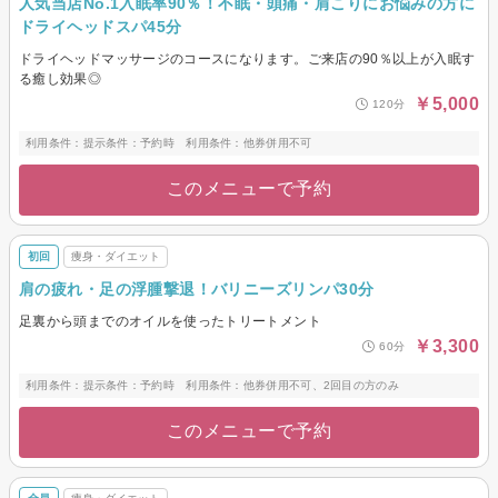
人気当店No.1入眠率90％！不眠・頭痛・肩こりにお悩みの方に
ドライヘッドスパ45分
ドライヘッドマッサージのコースになります。ご来店の90％以上が入眠す
る癒し効果◎
￥5,000
120分
利用条件：提示条件：予約時 利用条件：他券併用不可
このメニューで予約
初回
痩身・ダイエット
肩の疲れ・足の浮腫撃退！バリニーズリンパ30分
足裏から頭までのオイルを使ったトリートメント
￥3,300
60分
利用条件：提示条件：予約時 利用条件：他券併用不可、2回目の方のみ
このメニューで予約