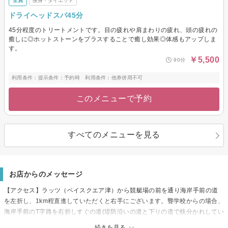
全員
痩身・ダイエット
ドライヘッドスパ45分
45分程度のトリートメントです。目の疲れや肩まわりの疲れ、頭の疲れの
癒しに◎ホットストーンをプラスすることで癒し効果◎体感もアップしま
す。
￥5,500
90分
利用条件：提示条件：予約時 利用条件：他券併用不可
このメニューで予約
すべてのメニューを見る
お店からのメッセージ
【アクセス】ラッツ（ベイスクエア津）から競艇場の前を通り海岸手前の道
を左折し、1km程直進していただくと右手にございます。聾学校からの場合、
海岸手前のT字路を右折しすぐの道(堤防沿いの道と下りの道で枝分かれしてい
る)を下り左手2軒目にございます。津市/松阪市/ラッシュリフト/まつ毛パー
続きを見る