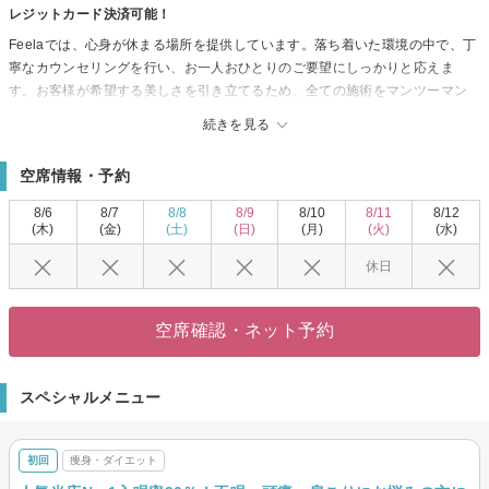
レジットカード決済可能！
Feelaでは、心身が休まる場所を提供しています。落ち着いた環境の中で、丁
寧なカウンセリングを行い、お一人おひとりのご要望にしっかりと応えま
す。お客様が希望する美しさを引き立てるため、全ての施術をマンツーマン
で対応し、心からリラックスできるひとときをお過ごしいただけます。サロ
続きを見る
ンは大人の美しさを求める方々に支持されており、エレガントな女性たちの
ニーズに応えることができる場所です。駐車場完備でアクセスも便利。個室
空席情報・予約
でプライベートな空間を確保し、クレジットカードも利用できるので、お支
払いもスムーズです。Feelaで、ストレスを解消しながら、あなた自身の輝き
8/6
8/7
8/8
8/9
8/10
8/11
8/12
を取り戻しませんか？どなたでも安心して通える環境をご用意しています。
(木)
(金)
(土)
(日)
(月)
(火)
(水)
休日
空席確認・ネット予約
スペシャルメニュー
初回
痩身・ダイエット