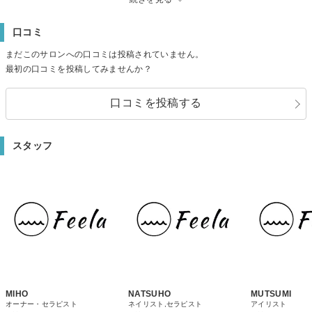
マ/マッサージ/エステ/マツエク/フェイシャル/ヘッドスパ/ネイル
【駐車場】5台
口コミ
【備考】当日キャンセルはキャンセル料として￥2000いただきます。キャン
セルの場合は、前日17時までにご連絡をお願いします。津市/松阪市/ラッシュ
まだこのサロンへの口コミは投稿されていません。
リフト/まつ毛パーマ/マッサージ/エステ/マツエク
最初の口コミを投稿してみませんか？
口コミを投稿する
スタッフ
MIHO
NATSUHO
MUTSUMI
オーナー・セラピスト
ネイリスト,セラピスト
アイリスト