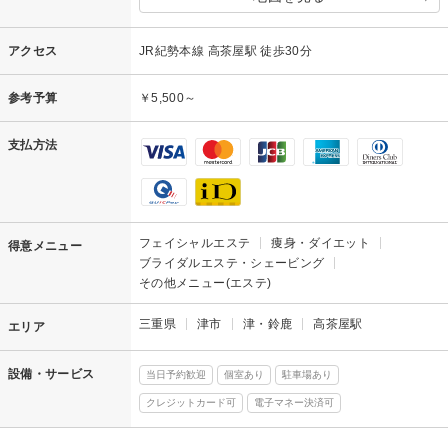
アクセス
JR紀勢本線 高茶屋駅 徒歩30分
参考予算
￥5,500～
支払方法
フェイシャルエステ
痩身・ダイエット
得意メニュー
ブライダルエステ・シェービング
その他メニュー(エステ)
三重県
津市
津・鈴鹿
高茶屋駅
エリア
設備・サービス
当日予約歓迎
個室あり
駐車場あり
クレジットカード可
電子マネー決済可