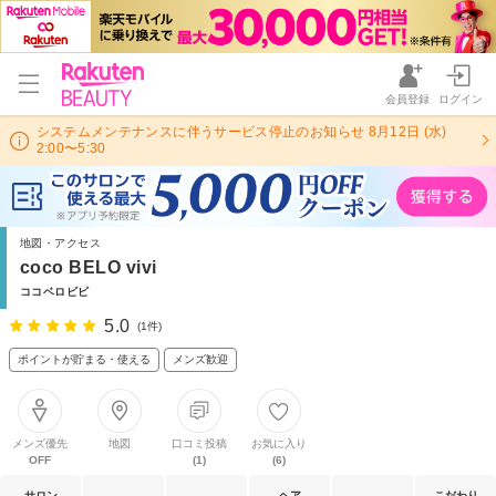
会員登録
ログイン
システムメンテナンスに伴うサービス停止のお知らせ 8月12日 (水)
2:00〜5:30
地図・アクセス
coco BELO vivi
ココベロビビ
5.0
(1件)
ポイントが貯まる・使える
メンズ歓迎
メンズ優先
地図
口コミ投稿
お気に入り
OFF
(1)
(6)
サロン
ヘア
こだわり