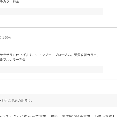
ルカラー料金
150分
サラサラに仕上げます。シャンプー・ブロー込み。髪質改善カラー、
途フルカラー料金
ージもご予約の参考に。
ス」さんに向かって直進。左折し国道500号を直進。240ｍ直進し「