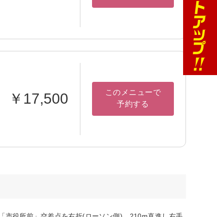
このメニューで
￥17,500
予約する
市役所前」交差点を右折(ローソン側)。210m直進し右手