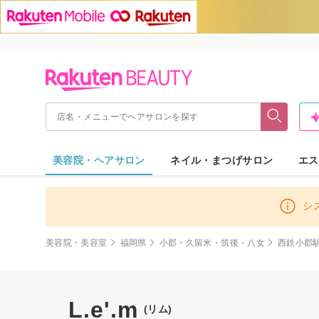
美容院・ヘアサロン
ネイル・まつげサロン
エス
シ
美容院・美容室
福岡県
小郡・久留米・筑後・八女
西鉄小郡
L.e'.m
(リム)