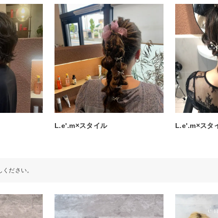
L.e'.m×スタイル
L.e'.m×ス
しください。