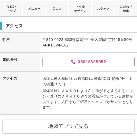
サロン
ネイル
こだわり
メニュー
口コミ
スタッフ
トップ
デザイン
特集
アクセス
住所
〒810-0023 福岡県福岡市中央区警固1丁目15番50号
ARKTOWN102
電話番号
05018805952
アクセス
西鉄天神大牟田線 西鉄福岡(天神)駅南口 徒歩7分 上
人橋通り入口
国体道路ＬＡＷＳＯＮより左に曲がるとすぐ右手にレ
ンガ造りのＡＲＫＴＯＷＮの看板が付いている建物が
あります。入口から二軒目のショップがサロンとなり
ます。
地図アプリで見る