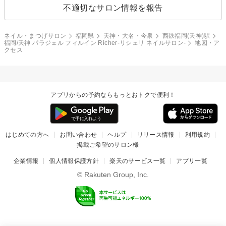
不適切なサロン情報を報告
ネイル・まつげサロン
福岡県
天神・大名・今泉
西鉄福岡(天神)駅
福岡/天神 パラジェル フィルイン Richer-リシェリ ネイルサロン-
地図・ア
クセス
アプリからの予約ならもっとおトクで便利！
はじめての方へ
お問い合わせ
ヘルプ
リリース情報
利用規約
掲載ご希望のサロン様
企業情報
個人情報保護方針
楽天のサービス一覧
アプリ一覧
© Rakuten Group, Inc.