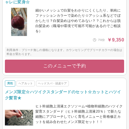
ャレに変身☆
細かいメッシュで白髪をわかりにくくしたり、単純に
ファッションカラーで染めたり☆アッシュ系などでぼ
かしたり？白髪染めはやめてみない？？これからは脱
白髪染め（職場や環境で可能不可能があるのでご相談
を）
￥9,350
70分
利用条件：ブリーチ無しの価格になります。カウンセリングでブリーチカラーの場合は
料金が変わります。
このメニューで予約
男性
ヘアカット
ヘッドスパ・頭皮ケア
メンズ限定☆ハツイクスタンダードのセット☆カットとハツイ
ク髪育★
ヒト幹細胞上清液エクソソーム×植物幹細胞のハツイク
髪育スタンダード（ヒト幹細胞上清液20％）で新たな
細胞にアプローチしていく育毛メニューと骨格修正カ
ットを組み合わせたメンズ限定セット！！