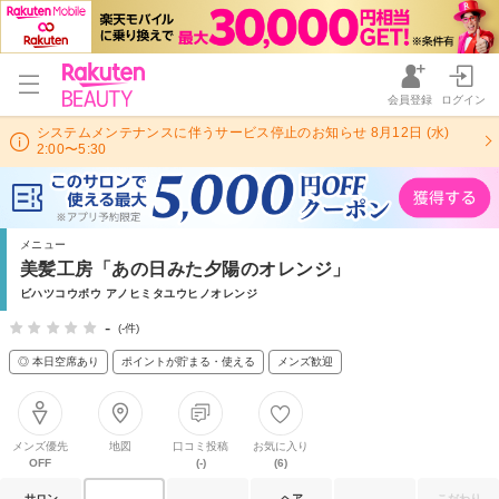
会員登録
ログイン
システムメンテナンスに伴うサービス停止のお知らせ 8月12日 (水)
2:00〜5:30
メニュー
美髪工房「あの日みた夕陽のオレンジ」
ビハツコウボウ アノヒミタユウヒノオレンジ
-
(-件)
◎ 本日空席あり
ポイントが貯まる・使える
メンズ歓迎
メンズ優先
地図
口コミ投稿
お気に入り
OFF
(-)
(6)
サロン
ヘア
こだわり