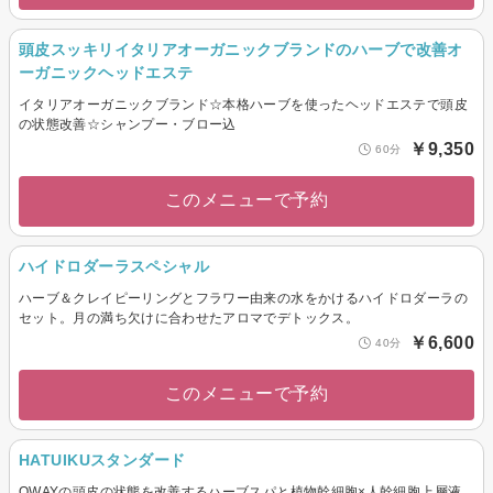
頭皮スッキリイタリアオーガニックブランドのハーブで改善オ
ーガニックヘッドエステ
イタリアオーガニックブランド☆本格ハーブを使ったヘッドエステで頭皮
の状態改善☆シャンプー・ブロー込
￥9,350
60分
このメニューで予約
ハイドロダーラスペシャル
ハーブ＆クレイピーリングとフラワー由来の水をかけるハイドロダーラの
セット。月の満ち欠けに合わせたアロマでデトックス。
￥6,600
40分
このメニューで予約
HATUIKUスタンダード
OWAYの頭皮の状態を改善するハーブスパと植物幹細胞×人幹細胞上層液