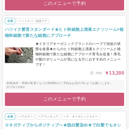
このメニューで予約
全員
ヘッドスパ・頭皮ケア
ハツイク髪育スタンダード★ヒト幹細胞上清液エクソソーム×植
物幹細胞で新たな細胞にアプローチ
★イタリアオーガニックブランドのハーブで頭皮の状
態を改善★からのヒト幹細胞上清液エクソソームと植
物幹細胞で新たな細胞にアプローチ育毛を促進！薄毛
や髪のボリュームが気になる方におすすめのメニュー
です！
￥13,200
70分
利用条件：早朝や夜遅くなどの時間外のご予約はお店のTELまでお願いします。
0775272580
このメニューで予約
全員
ヘアカラー
ヘアマニキュア
ヘナ・オーガニックカラー
☆ネガティブからポジティブへ★脱白髪染め★で白髪でもオシ