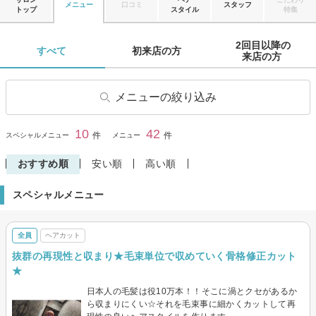
メニュー
口コミ
スタッフ
トップ
スタイル
特集
2回目以降の

すべて 
初来店の方 
来店の方 
メニューの絞り込み
ヘアカット
前髪カット
10
42
閉じる
件
件
スペシャルメニュー
メニュー
ヘアカラー
ヘナ・オーガニックカラー
おすすめ順
安い順
高い順
ヘアマニキュア
パーマ
スペシャルメニュー
縮毛矯正
トリートメント
ヘッドスパ・頭皮ケア
ヘアセット
全員
ヘアカット
抜群の再現性と収まり★毛束単位で収めていく骨格修正カット
★
日本人の毛髪は役10万本！！そこに渦とクセがあるか
ら収まりにくい☆それを毛束事に細かくカットして再