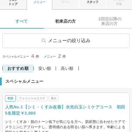
メニュー
口コミ
スタッフ
トップ
特集
2回目以降の

すべて 
初来店の方 
来店の方 
メニューの絞り込み
フェイシャルエステ
毛穴ケア・毛穴エステ
4
2
閉じる
件
件
スペシャルメニュー
メニュー
美白
エイジングケア・リフトアッ
プ
おすすめ順
安い順
高い順
小顔・骨気(コルギ)
メンズエステ
スペシャルメニュー
初回
フェイシャルエステ
美白
人気No.1【シミ・くすみ改善】水光白玉シミケアコース 初回
5名限定￥3,980
シミ・くすみ・肌のトーン低下が気になる方へ。肌状態に合わせたケアで
メラニンにアプローチし、透明感のある明るい肌へ導きます。年齢による