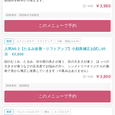
肌悩みを根本から整えます。
￥3,980
90分
利用条件：初回毎月5名限定
このメニューで予約
初回
エイジングケア・リフトアップ
小顔・骨気(コルギ)
人気N0.2【たるみ改善・リフトアップ】小顔美矯正お試し60
分 ¥3,800
顔のむくみ、たるみ、目や眉の高さが違う、目の大きさが違う、ほっぺの
大きさが違うなどの左右差でお悩みの方へ シンメトリーオリジナルの施
術で首から矯正し改善していきます（※痛みはありません）
￥3,800
60分
利用条件：初回限定
このメニューで予約
初回
フェイシャルエステ
美白
メンズエステ