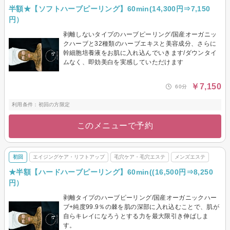
半額★【ソフトハーブピーリング】60min(14,300円⇒7,150
円）
剥離しないタイプのハーブピーリング/国産オーガニッ
クハーブと32種類のハーブエキスと美容成分、さらに
幹細胞培養液をお肌に入れ込んでいきます/ダウンタイ
ムなく、即効美白を実感していただけます
￥7,150
60分
利用条件：初回の方限定
このメニューで予約
初回
エイジングケア・リフトアップ
毛穴ケア・毛穴エステ
メンズエステ
★半額【ハードハーブピーリング】60min((16,500円⇒8,250
円）
剥離タイプのハーブピーリング/国産オーガニックハー
ブ+純度99.9％の棘を肌の深部に入れ込むことで、肌が
自らキレイになろうとする力を最大限引き伸ばしま
す。