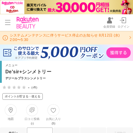
会員登録
ログイン
システムメンテナンスに伴うサービス停止のお知らせ 8月12日 (水)
2:00〜5:30
メニュー
De'sir+シンメトリー
デジールプラスシンメトリー
-
(-件)
ポイントが貯まる・使える
地図
口コミ投稿
お気に入り
(-)
(5)
サロン
こだわり