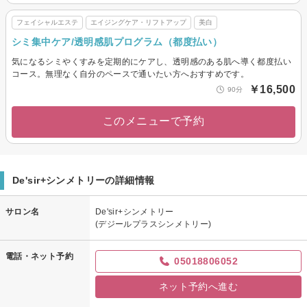
フェイシャルエステ
エイジングケア・リフトアップ
美白
シミ集中ケア/透明感肌プログラム（都度払い）
気になるシミやくすみを定期的にケアし、透明感のある肌へ導く都度払い
コース。無理なく自分のペースで通いたい方へおすすめです。
￥16,500
90分
このメニューで予約
De'sir+シンメトリーの詳細情報
サロン名
De'sir+シンメトリー
(デジールプラスシンメトリー)
電話・ネット予約
05018806052
ネット予約へ進む