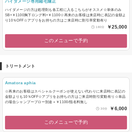
ハイダメージ専用縮毛矯正
ハイダメージの方は処理剤も各工程に入るこちらがオススメ☆単体のみ
SB+￥1100胸下ロング料+￥1100☆再来のお客様は来店時に表記の金額よ
り10％OFF☆アプリをお持ちの方はご来店時に割引率変動有り
￥25,000
180分
このメニューで予約
トリートメント
Amatora aphia
☆再来のお客様はスペシャルクーポンが使えない代わりに来店時に表記の
金額よりも10％OFF☆アプリをお持ちの方はご来店時割引変動有り☆単品
の場合シャンプーブロー別途＋￥1100/指名料無し
￥6,000
30分
このメニューで予約