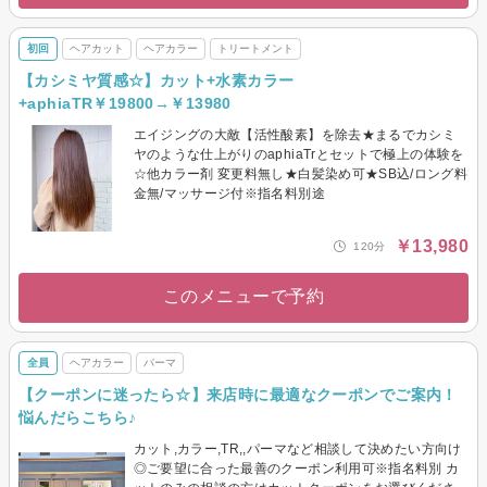
初回
ヘアカット
ヘアカラー
トリートメント
【カシミヤ質感☆】カット+水素カラー
+aphiaTR￥19800→￥13980
エイジングの大敵【活性酸素】を除去★まるでカシミ
ヤのような仕上がりのaphiaTrとセットで極上の体験を
☆他カラー剤 変更料無し★白髪染め可★SB込/ロング料
金無/マッサージ付※指名料別途
￥13,980
120分
このメニューで予約
全員
ヘアカラー
パーマ
【クーポンに迷ったら☆】来店時に最適なクーポンでご案内！
悩んだらこちら♪
カット,カラー,TR,,パーマなど相談して決めたい方向け
◎ご要望に合った最善のクーポン利用可※指名料別 カ