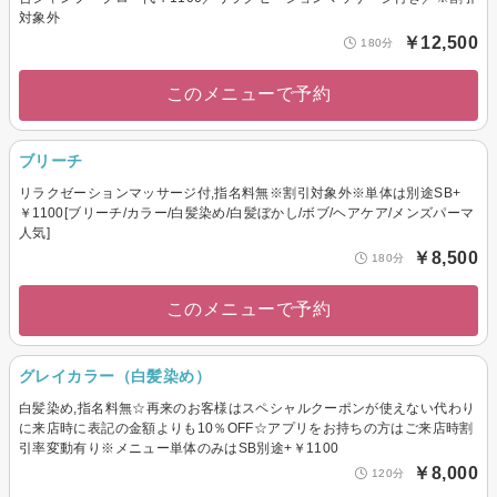
対象外
￥12,500
180分
このメニューで予約
ブリーチ
リラクゼーションマッサージ付,指名料無※割引対象外※単体は別途SB+
￥1100[ブリーチ/カラー/白髪染め/白髪ぼかし/ボブ/ヘアケア/メンズパーマ
人気]
￥8,500
180分
このメニューで予約
グレイカラー（白髪染め）
白髪染め,指名料無☆再来のお客様はスペシャルクーポンが使えない代わり
に来店時に表記の金額よりも10％OFF☆アプリをお持ちの方はご来店時割
引率変動有り※メニュー単体のみはSB別途+￥1100
￥8,000
120分