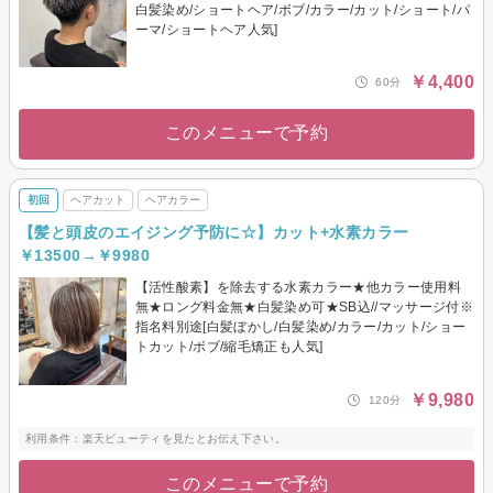
白髪染め/ショートヘア/ボブ/カラー/カット/ショート/パ
ーマ/ショートヘア人気]
￥4,400
60分
このメニューで予約
初回
ヘアカット
ヘアカラー
【髪と頭皮のエイジング予防に☆】カット+水素カラー
￥13500→￥9980
【活性酸素】を除去する水素カラー★他カラー使用料
無★ロング料金無★白髪染め可★SB込//マッサージ付※
指名料別途[白髪ぼかし/白髪染め/カラー/カット/ショー
トカット/ボブ/縮毛矯正も人気]
￥9,980
120分
利用条件：楽天ビューティを見たとお伝え下さい。
このメニューで予約