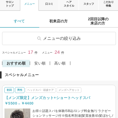
サロン
ヘア
こだわり
メニュー
口コミ
スタッフ
トップ
スタイル
特集
2回目以降の

すべて 
初来店の方 
来店の方 
メニューの絞り込み
ヘアカット
子供・キッズカット
17
24
閉じる
件
件
スペシャルメニュー
メニュー
ヘアカラー
リタッチカラー
おすすめ順
安い順
高い順
ヘアマニキュア
パーマ
スペシャルメニュー
縮毛矯正
トリートメント
ヘッドスパ・頭皮ケア
その他(ヘア)
初回
男性
ヘッドスパ・頭皮ケア
メンズヘアカット
メンズヘアカット
【メンズ限定】メンズカット+ショートヘッドスパ
￥5500→￥4400
お得☆話題スパを体験/SB込/ロング料金無/リラクゼー
ションマッサージ付※指名料別途[髪質改善/白髪ぼかし/