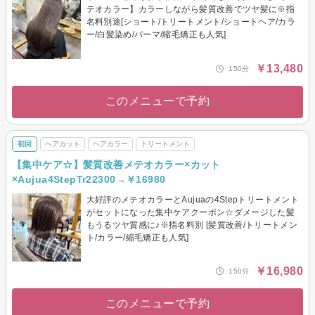
テオカラー】カラーしながら髪質改善でツヤ髪に※指
名料別途[ショート/トリートメント/ショートヘア/カラ
ー/白髪染め/パーマ/縮毛矯正も人気]
￥13,480
150分
このメニューで予約
初回
ヘアカット
ヘアカラー
トリートメント
【集中ケア☆】髪質改善メテオカラー×カット
×Aujua4StepTr22300→￥16980
大好評のメテオカラーとAujuaの4Stepトリートメント
がセットになった集中ケアクーポン☆ダメージした髪
もうるツヤ質感に♪※指名料別 [髪質改善/トリートメン
ト/カラー/縮毛矯正も人気]
￥16,980
150分
このメニューで予約