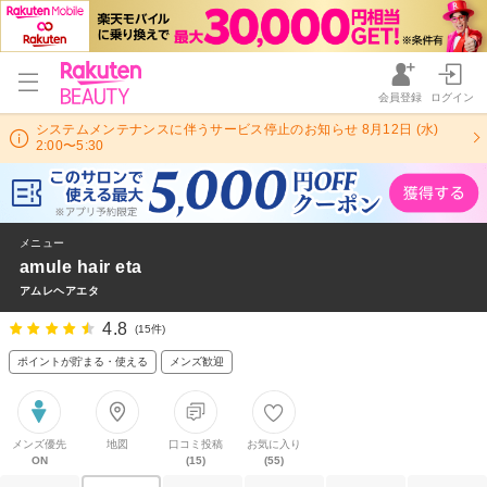
会員登録
ログイン
システムメンテナンスに伴うサービス停止のお知らせ 8月12日 (水)
2:00〜5:30
メニュー
amule hair eta
アムレヘアエタ
4.8
(15件)
ポイントが貯まる・使える
メンズ歓迎
メンズ優先
地図
口コミ投稿
お気に入り
ON
(15)
(55)