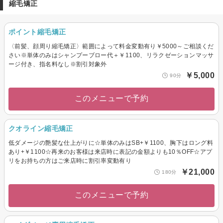
縮毛矯正
ポイント縮毛矯正
〈前髪、顔周り縮毛矯正〉範囲によって料金変動有り￥5000～ご相談くだ
さい※単体のみはシャンプーブロー代＋￥1100、リラクゼーションマッサ
ージ付き、指名料なし※割引対象外
￥5,000
90分
このメニューで予約
クオライン縮毛矯正
低ダメージの艶髪な仕上がりに☆単体のみはSB+￥1100、胸下はロング料
あり+￥1100☆再来のお客様は来店時に表記の金額よりも10％OFF☆アプ
リをお持ちの方はご来店時に割引率変動有り
￥21,000
180分
このメニューで予約