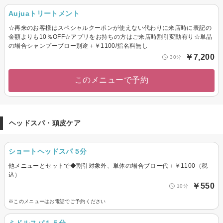
Aujuaトリートメント
☆再来のお客様はスペシャルクーポンが使えない代わりに来店時に表記の
金額よりも10％OFF☆アプリをお持ちの方はご来店時割引変動有り☆単品
の場合シャンプーブロー別途＋￥1100/指名料無し
￥7,200
30分
このメニューで予約
ヘッドスパ・頭皮ケア
ショートヘッドスパ 5分
他メニューとセットで◆割引対象外、単体の場合ブロー代＋￥1100（税
込）
￥550
10分
※このメニューはお電話でご予約ください