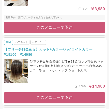
￥3,980
60分
利用条件：楽天ビューティを見たとお伝え下さい。
このメニューで予約
初回
ヘアカット
ヘアカラー
【ブリーチ料金込☆】カット+カラー+ハイライトカラー
¥19100→¥14980
[プラス料金無]白髪ぼかし可★SB込/ロング料金無/マッ
サージ付※指名料別途[メンズパーマ/パーマ/白髪染め/
カラー/ショートカット/ボブ/ショート人気]
￥14,980
180分
このメニューで予約