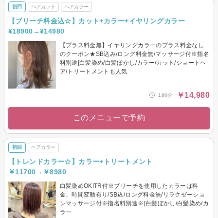
初回
ヘアカット
ヘアカラー
【ブリーチ料金込☆】カット+カラー+イヤリングカラー
¥18900→¥14980
【プラス料金無】イヤリングカラーのプラス料金なし
のクーポン★SB込み/ロング料金無/マッサージ付※指名
料別途[白髪染め/白髪ぼかし/カラー/カット/ショートヘ
ア/トリートメントも人気
￥14,980
180分
このメニューで予約
初回
ヘアカラー
【トレンドカラー☆】カラー+トリートメント
￥11700→￥8980
白髪染めOK!TR付※ブリーチを使用したカラーは料
金、時間変動有り/SB込/ロング料金無/リラクゼーショ
ンマッサージ付※指名料別途※[白髪ぼかし/白髪染め/カ
ラー