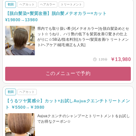
初回
ヘアカット
ヘアカラー
トリートメント
【脱白髪染×髪質改善】脱白髪メテオカラー×カット
¥19800→13980
県内でも取り扱い希少[メテオカラー]を脱白髪染めとセ
ット☆うねり、ハリ艶の低下を髪質改善◎驚きの仕上
がりに☆SB込/指名料別[カラー/髪質改善/トリートメン
ト/ヘアケア/縮毛矯正も人気]
￥13,980
120分
このメニューで予約
初回
ヘアカット
【うるツヤ質感☆】カット+お試しAujuaクエンチトリートメン
ト ￥5500→￥3980
Aujuaクエンチのシャンプーとトリートメントをお試し
でお得なクーポン☆