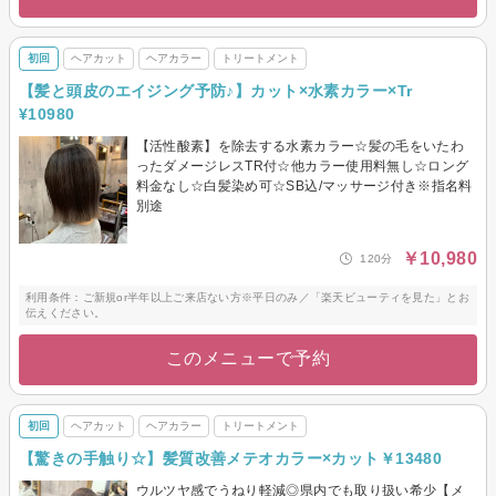
初回
ヘアカット
ヘアカラー
トリートメント
【髪と頭皮のエイジング予防♪】カット×水素カラー×Tr
¥10980
【活性酸素】を除去する水素カラー☆髪の毛をいたわ
ったダメージレスTR付☆他カラー使用料無し☆ロング
料金なし☆白髪染め可☆SB込/マッサージ付き※指名料
別途
￥10,980
120分
利用条件：ご新規or半年以上ご来店ない方※平日のみ／「楽天ビューティを見た」とお
伝えください。
このメニューで予約
初回
ヘアカット
ヘアカラー
トリートメント
【驚きの手触り☆】髪質改善メテオカラー×カット￥13480
ウルツヤ感でうねり軽減◎県内でも取り扱い希少【メ