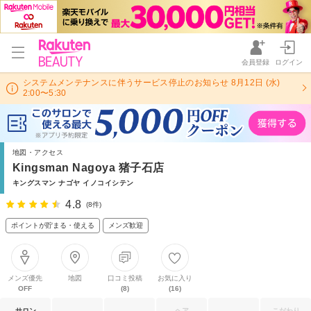
会員登録
ログイン
システムメンテナンスに伴うサービス停止のお知らせ 8月12日 (水)
2:00〜5:30
地図・アクセス
Kingsman Nagoya 猪子石店
キングスマン ナゴヤ イノコイシテン
4.8
(8件)
ポイントが貯まる・使える
メンズ歓迎
メンズ優先
地図
口コミ投稿
お気に入り
OFF
(8)
(16)
サロン
ヘア
こだわり