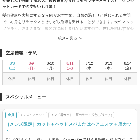
が楽しんで利用するお店。経験豊富な女性スタッフがそろっており、クレジ
ットカードでの支払いも可能！
髪の健康を大切にするならeuがおすすめ。自然の温もりが感じられる空間
で、心身をリラックスさせながら施術を受けることができます。女性スタッ
フが多く、さまざまな年齢の方に親しまれていますので、世代を問わず安心
して来店できます。euは、お客様のニーズを丁寧にヒアリングし、一人ひと
続きを見る
りに合ったスタイルをご提案することを心掛けています。クレジットカード
の使用が可能で、支払いもスムーズです。あなたの個性を引き出す特別な時
空席情報・予約
間を体験しに来てください。心地よい時間を過ごしながら、新しい自分に出
会える場所です。
8/8
8/9
8/10
8/11
8/12
8/13
8/14
(土)
(日)
(月)
(火)
(水)
(木)
(金)
休日
休日
休日
休日
休日
休日
休日
スペシャルメニュー
全員
メンズヘアカット
メンズ眉カット・眉カラー・脱色(ブリーチ)
［メンズ限定］カット＋ヘッドスパまたはヘアエステ＋眉カッ
ト
ロング料金なし。眉カット施術はシェーバーで整える簡単な施術です。ご