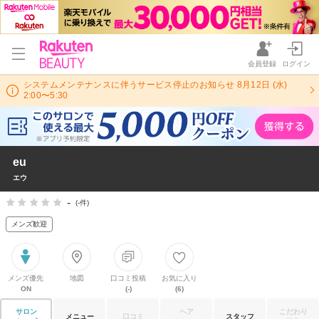
会員登録
ログイン
システムメンテナンスに伴うサービス停止のお知らせ 8月12日 (水)
2:00〜5:30
eu
エウ
-
(-件)
メンズ歓迎
メンズ優先
地図
口コミ投稿
お気に入り
ON
(-)
(6)
サロン
ヘア
こだわり
メニュー
口コミ
スタッフ