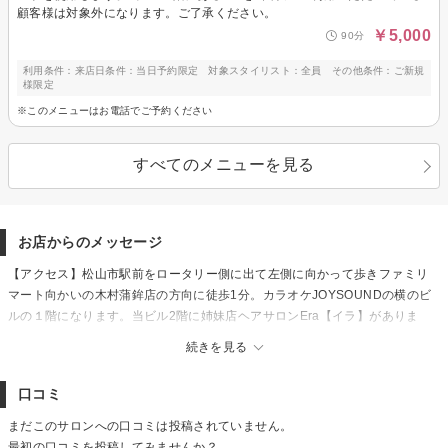
顧客様は対象外になります。ご了承ください。
￥5,000
90分
利用条件：来店日条件：当日予約限定 対象スタイリスト：全員 その他条件：ご新規
様限定
※このメニューはお電話でご予約ください
すべてのメニューを見る
お店からのメッセージ
【アクセス】松山市駅前をロータリー側に出て左側に向かって歩きファミリ
マート向かいの木村蒲鉾店の方向に徒歩1分。カラオケJOYSOUNDの横のビ
ルの１階になります。当ビル2階に姉妹店ヘアサロンEra【イラ】がありま
す。【髪質改善/インナーカラー/縮毛矯正/ハイライト/ケアブリーチ/ヘッドス
続きを見る
パ/ボブ/ショートカット/ヘアセット】
【駐車場】なし
口コミ
【備考】近くのパーキングをご利用ください！当ビル2階に姉妹店ヘアサロン
Era【イラ】があります！スタッフ募集中！【髪質改善/インナーカラー/縮毛
まだこのサロンへの口コミは投稿されていません。
矯正/ハイライト】
最初の口コミを投稿してみませんか？