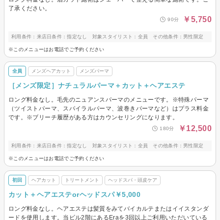
了承ください。
￥5,750
90分
利用条件：来店日条件：指定なし 対象スタイリスト：全員 その他条件：男性限定
※このメニューはお電話でご予約ください
全員
メンズヘアカット
メンズパーマ
［メンズ限定］ナチュラルパーマ＋カット＋ヘアエステ
ロング料金なし。毛先のニュアンスパーマのメニューです。※特殊パーマ
（ツイストパーマ、スパイラルパーマ、波巻きパーマなど）はプラス料金
です。※ブリーチ履歴がある方はカウンセリングになります。
￥12,500
180分
利用条件：来店日条件：指定なし 対象スタイリスト：全員 その他条件：男性限定
※このメニューはお電話でご予約ください
初回
ヘアカット
トリートメント
ヘッドスパ・頭皮ケア
カット＋ヘアエステorヘッドスパ￥5,000
ロング料金なし。ヘアエステは髪質をみてバイカルテまたはイイスタンダ
ードを使用します。当ビル2階にあるEraを3回以上ご利用いただいている