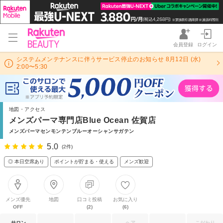
会員登録
ログイン
システムメンテナンスに伴うサービス停止のお知らせ 8月12日 (水)
2:00〜5:30
地図・アクセス
メンズパーマ専門店Blue Ocean 佐賀店
メンズパーマセンモンテンブルーオーシャンサガテン
5.0
(2件)
◎ 本日空席あり
ポイントが貯まる・使える
メンズ歓迎
メンズ優先
地図
口コミ投稿
お気に入り
OFF
(2)
(6)
サロン
ヘア
こだわり