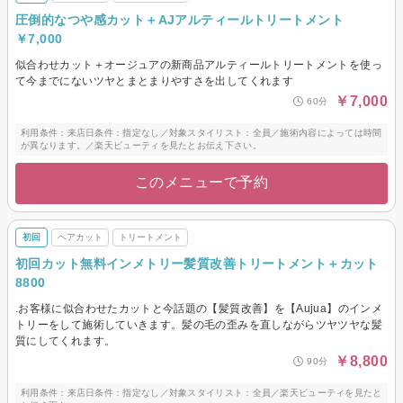
圧倒的なつや感カット＋AJアルティールトリートメント
￥7,000
似合わせカット＋オージュアの新商品アルティールトリートメントを使っ
て今までにないツヤとまとまりやすさを出してくれます
￥7,000
60分
利用条件：来店日条件：指定なし／対象スタイリスト：全員／施術内容によっては時間
が異なります。／楽天ビューティを見たとお伝え下さい。
このメニューで予約
初回
ヘアカット
トリートメント
初回カット無料インメトリー髪質改善トリートメント＋カット
8800
.お客様に似合わせたカットと今話題の【髪質改善】を【Aujua】のインメ
トリーをして施術していきます。髪の毛の歪みを直しながらツヤツヤな髪
質にしてくれます。
￥8,800
90分
利用条件：来店日条件：指定なし／対象スタイリスト：全員／楽天ビューティを見たと