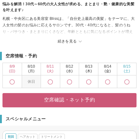
悩みを解消！30代～60代の大人女性が求める、まとまり・艶・健康的な美髪
を叶えます♪
札幌・中央区にある美容室 Blissは、「自分史上最高の美髪」をテーマに、大
人女性の髪のお悩みに応えるサロンです。30代・40代になると、髪のうね
り・パサつき・まとまりにくさなど、年齢とともに気になるポイントが増え
てきます…そんな変化に対して、Blissでは単なるカットやカラーだけでな
続きを見る
く、髪質改善メニューを積極的に取り入れています◎
14年のキャリアを持つオーナーを中心に、お客様一人ひとりに丁寧なカウン
空席情報・予約
セリングを実施◎骨格や顔立ち、ライフスタイルに合わせた似合わせスタイ
ルをご提案しながら、最適なヘアケアプランを設計します。施術はマンツー
8/9
8/10
8/11
8/12
8/13
8/14
8/15
マン体制の為、“あなた”に集中できる空間が魅力です♪
(日)
(月)
(火)
(水)
(木)
(金)
(土)
特に好評なのが、BIHAKU髪質改善ストレートや オージュア(Aujua)トリート
休日
メント、ヘッドスパといったエイジング世代にもぴったりなケアメニュー◎
ダメージに配慮した薬剤を使いながら、髪本来の美しさを引き出す施術を行
っています！
空席確認・ネット予約
店内は落ち着いたプライベート空間で、リラックスした時間を過ごせるのも
魅力。個室や半個室を備えており、周囲を気にせず心地よいサロンタイムを
楽しめます。♪
スペシャルメニュー
初回
ヘアカット
トリートメント