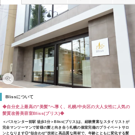
Blissについて
◆自分史上最高の"美髪"へ導く、札幌/中央区の大人女性に人気の
髪質改善美容室Bliss(ブリス)◆
＜バスセンター前駅 徒歩3分＞Bliss(ブリス)は、経験豊富なスタイリストが
完全マンツーマンで皆様の髪と向き合う札幌の個室完備のプライベートサロ
ンとなります◎“似合わせ”技術と高品質な商材で、年齢とともに変化する髪