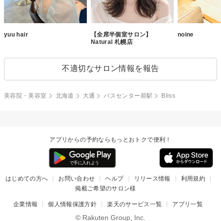
yuu hair
【全席半個室サロン】
noine
Natural 札幌店
不適切なサロン情報を報告
美容院・美容室
北海道
大通
バスセンター前駅
Bliss
アプリからの予約ならもっとおトクで便利！
はじめての方へ
お問い合わせ
ヘルプ
リリース情報
利用規約
掲載ご希望のサロン様
企業情報
個人情報保護方針
楽天のサービス一覧
アプリ一覧
© Rakuten Group, Inc.