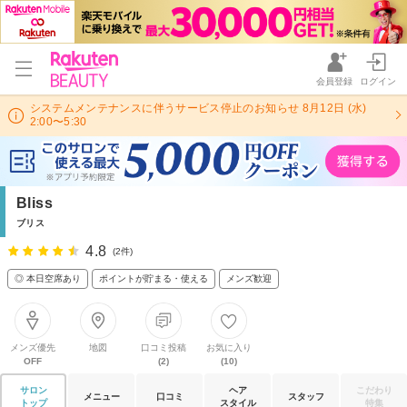
会員登録
ログイン
システムメンテナンスに伴うサービス停止のお知らせ 8月12日 (水)
2:00〜5:30
Bliss
ブリス
4.8
(2件)
◎ 本日空席あり
ポイントが貯まる・使える
メンズ歓迎
メンズ優先
地図
口コミ投稿
お気に入り
OFF
(2)
(10)
サロン
ヘア
こだわり
メニュー
口コミ
スタッフ
トップ
スタイル
特集