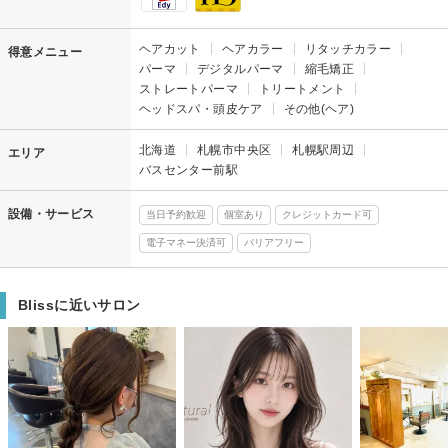
ヘアカット
ヘアカラー
リタッチカラー
得意メニュー
パーマ
デジタルパーマ
縮毛矯正
ストレートパーマ
トリートメント
ヘッドスパ・頭皮ケア
その他(ヘア)
北海道
札幌市中央区
札幌駅周辺
エリア
バスセンター前駅
設備・サービス
当日予約歓迎
個室あり
クレジットカード可
電子マネー決済可
バリアフリー
Blissに近いサロン