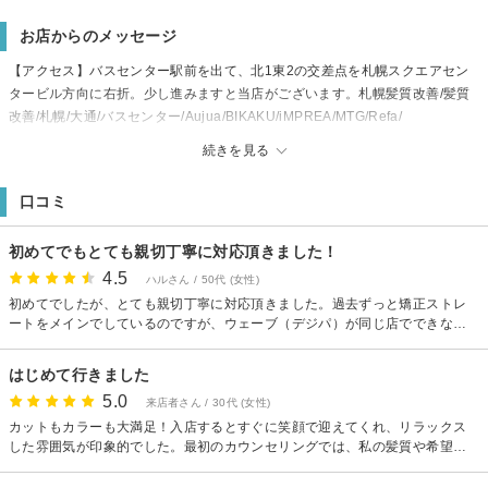
お店からのメッセージ
【アクセス】バスセンター駅前を出て、北1東2の交差点を札幌スクエアセン
タービル方向に右折。少し進みますと当店がございます。札幌髪質改善/髪質
改善/札幌/大通/バスセンター/Aujua/BIKAKU/iMPREA/MTG/Refa/
【駐車場】無※当店提携駐車場有。
続きを見る
【支払方法】QRコード決済可 (楽天ペイ PAYPAY d払い等) AirPAY対応
QR
口コミ
【備考】札幌髪質改善/髪質改善/札幌/大通/バスセンタ
ー/Aujua/BIKAKU/iMPREA/MTG/Refa/
初めてでもとても親切丁寧に対応頂きました！
4.5
ハルさん / 50代 (女性)
初めてでしたが、とても親切丁寧に対応頂きました。過去ずっと矯正ストレ
ートをメインでしているのですが、ウェーブ（デジパ）が同じ店でできな
い、カットがイマイチだったり…とメニューに合わせてその都度お店を変え
なきゃいけなくて困ってましたが、ここならこの店だけで叶えてくれそうで
はじめて行きました
す。押し付け感なく話してくれる所も気に入ってます。
5.0
来店者さん / 30代 (女性)
カットもカラーも大満足！入店するとすぐに笑顔で迎えてくれ、リラックス
した雰囲気が印象的でした。最初のカウンセリングでは、私の髪質や希望ス
タイルについて丁寧に聞いてくれて、不安を取り除いてくれました。カット
もカラーもその日の気分や個性にピッタリで、自分に合ったスタイルに仕上