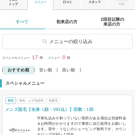
メニュー
口コミ
スタッフ
トップ
特集
2回目以降の

すべて 
初来店の方 
来店の方 
メニューの絞り込み
フェイシャルエステ
毛穴ケア・毛穴エステ
17
0
閉じる
件
件
スペシャルメニュー
メニュー
美白
エイジングケア・リフトアッ
プ
おすすめ順
安い順
高い順
小顔・骨気(コルギ)
ボディエステ
スペシャルメニュー
痩身・ダイエット
脱毛・ムダ毛処理
顔脱毛
眉・アイブロウ
初回
脱毛・ムダ毛処理
顔脱毛
韓国エステ
その他メニュー(エステ)
メンズ脱毛【全身（顔・VIO込）】回数：1回
メンズ脱毛・髭脱毛
竿睾丸込み※剃っていない箇所がある場合は別途料金
＆お時間がかかりますので事前に自己処理をお願いし
ます。背中・うなじのシェービング無料です。カウン
セリング込90～120分。