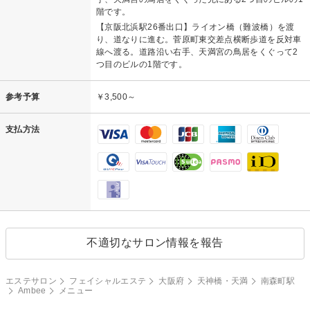
階です。
【京阪北浜駅26番出口】ライオン橋（難波橋）を渡
り、道なりに進む。菅原町東交差点横断歩道を反対車
線へ渡る。道路沿い右手、天満宮の鳥居をくぐって2
つ目のビルの1階です。
参考予算
￥3,500～
支払方法
不適切なサロン情報を報告
エステサロン
フェイシャルエステ
大阪府
天神橋・天満
南森町駅
Ambee
メニュー