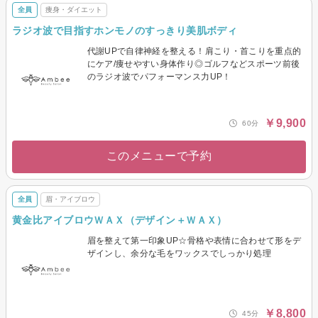
全員
痩身・ダイエット
ラジオ波で目指すホンモノのすっきり美肌ボディ
代謝UPで自律神経を整える！肩こり・首こりを重点的
にケア/痩せやすい身体作り◎ゴルフなどスポーツ前後
のラジオ波でパフォーマンス力UP！
￥9,900
60分
このメニューで予約
全員
眉・アイブロウ
黄金比アイブロウＷＡＸ（デザイン＋ＷＡＸ）
眉を整えて第一印象UP☆骨格や表情に合わせて形をデ
ザインし、余分な毛をワックスでしっかり処理
￥8,800
45分