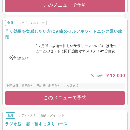
このメニューで予約
全員
フェイシャルエステ
早く効果を実感したい方に★歯のセルフホワイトニング通い放
題
1ヶ月通い放題☆忙しいサラリーマンの方には他のメニ
ューとのセットで同日施術がオススメ！45分目安
￥12,000
45分
利用条件：提示条件：予約時 利用条件：ご来店者様
このメニューで予約
全員
ボディエステ
痩身・ダイエット
ラジオ波 肩・首すっきりコース