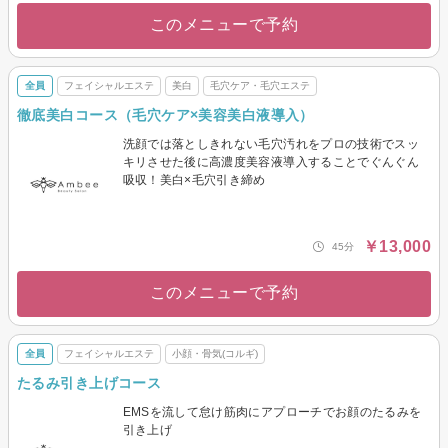
このメニューで予約
全員
フェイシャルエステ
美白
毛穴ケア・毛穴エステ
徹底美白コース（毛穴ケア×美容美白液導入）
洗顔では落としきれない毛穴汚れをプロの技術でスッ
キリさせた後に高濃度美容液導入することでぐんぐん
吸収！美白×毛穴引き締め
￥13,000
45分
このメニューで予約
全員
フェイシャルエステ
小顔・骨気(コルギ)
たるみ引き上げコース
EMSを流して怠け筋肉にアプローチでお顔のたるみを
引き上げ