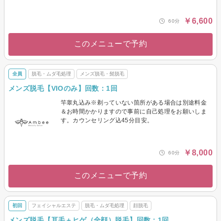
￥6,600
60分
このメニューで予約
全員
脱毛・ムダ毛処理
メンズ脱毛・髭脱毛
メンズ脱毛【VIOのみ】回数：1回
竿睾丸込み※剃っていない箇所がある場合は別途料金
＆お時間かかりますので事前に自己処理をお願いしま
す。カウンセリング込45分目安。
￥8,000
60分
このメニューで予約
初回
フェイシャルエステ
脱毛・ムダ毛処理
顔脱毛
メンズ脱毛【耳毛＋ヒゲ（全顔）脱毛】回数：1回