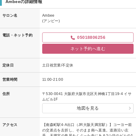
Ambeeの詳細情報
サロン名
Ambee
(アンビー)
電話・ネット予約
05018806256
ネット予約へ進む
定休日
土日祝営業/不定休
営業時間
11:00-21:00
住所
〒530-0041 大阪府大阪市北区天神橋1丁目19-4 イサ
ムビル1F
地図を見る
アクセス
【南森町駅4-A出口（JR大阪天満宮駅）】コーヨー前
の交差点を左折し、そのまま南へ直進。道路沿い左
手、天満宮の鳥居をくぐった先にある2つ目のビルの1