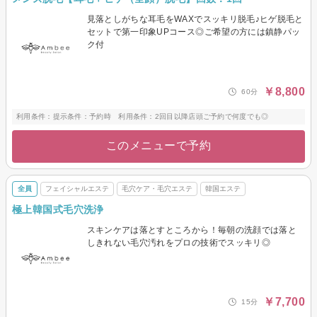
見落としがちな耳毛をWAXでスッキリ脱毛♪ヒゲ脱毛と
セットで第一印象UPコース◎ご希望の方には鎮静パッ
ク付
￥8,800
60分
利用条件：提示条件：予約時 利用条件：2回目以降店頭ご予約で何度でも◎
このメニューで予約
全員
フェイシャルエステ
毛穴ケア・毛穴エステ
韓国エステ
極上韓国式毛穴洗浄
スキンケアは落とすところから！毎朝の洗顔では落と
しきれない毛穴汚れをプロの技術でスッキリ◎
￥7,700
15分