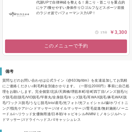
代謝UPで自律神経を整える！肩こり・首こりを重点的
にケア/痩せやすい身体作り◎ゴルフなどスポーツ前後
のラジオ波でパフォーマンス力UP！
￥3,300
15分
このメニューで予約
備考
質問などのお問い合わせは公式ライン《@633tpfdm》を友達追加してお気軽
にご連絡ください♪剃毛料金別途かかります。（一部位2000円）事前に自己処
理をお願いします。完全個室/北浜/天満橋/堺筋本町/谷町四丁目/メンズ脱毛/ヒ
ゲ脱毛/顔脱毛/VIO脱毛/竿睾丸/全身脱毛/キッズ脱毛/耳WAX脱毛/鼻毛WAX脱
毛/ワックス脱毛/うなじ脱毛/vio/産毛/光フォト/光フェイシャル/歯/ホワイトニ
ング/指先ケア/ハンドマッサージ/オイルマッサージ/育毛促進/無針施術/ノーニ
ードル/ハリウッド女優御用達/日本初/キャピキシル/NMN/ミノキシジル/ヘッ
ドマッサージ/ドライヘッドスパ/キャッシュレス