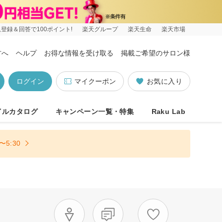
登録＆回答で100ポイント!
楽天グループ
楽天生命
楽天市場
方へ
ヘルプ
お得な情報を受け取る
掲載ご希望のサロン様
ログイン
マイクーポン
お気に入り
イルカタログ
キャンペーン一覧・特集
Raku Lab
5:30