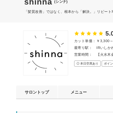
shinna
(シンナ)
「髪質改善」ではなく、根本から「解決。」リピート率9
5.
カット単価：
￥3,300
最寄り駅：
IRいしか
営業時間：
【火水木金】
◎ 本日空席あり
ポイン
サロントップ
メニュー