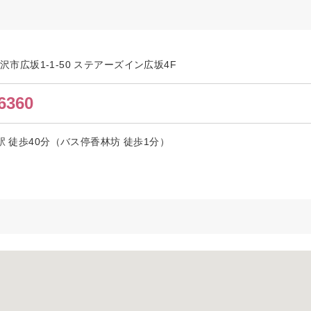
県金沢市広坂1-1-50 ステアーズイン広坂4F
6360
駅 徒歩40分（バス停香林坊 徒歩1分）