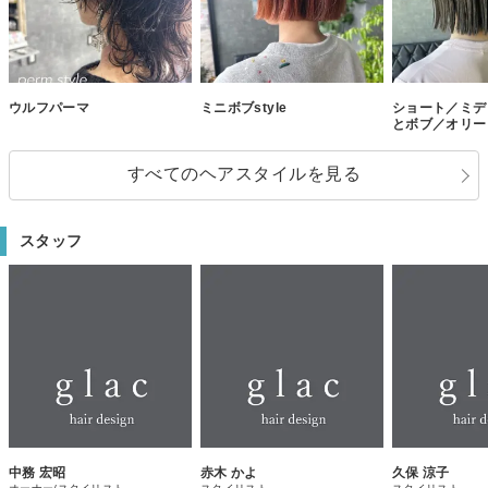
ウルフパーマ
ミニボブstyle
ショート／ミデ
とボブ／オリー
すべてのヘアスタイルを見る
スタッフ
中務 宏昭
赤木 かよ
久保 涼子