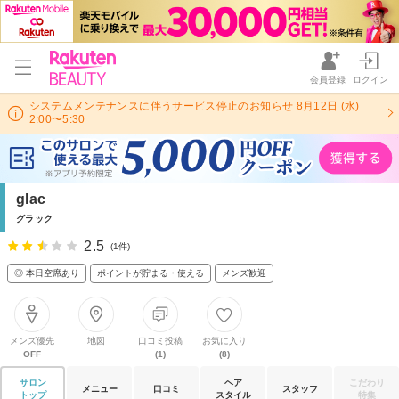
会員登録
ログイン
システムメンテナンスに伴うサービス停止のお知らせ 8月12日 (水)
2:00〜5:30
glac
グラック
2.5
(1件)
◎ 本日空席あり
ポイントが貯まる・使える
メンズ歓迎
メンズ優先
地図
口コミ投稿
お気に入り
OFF
(1)
(8)
サロン
ヘア
こだわり
メニュー
口コミ
スタッフ
トップ
スタイル
特集