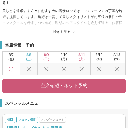
る！
美しさを追求する方々におすすめの当サロンでは、マンツーマンの丁寧な施
術を提供しています。施術は一貫して同じスタイリストがお客様の個性やラ
イフスタイルを考慮しつつ進め、理想のヘアスタイルを絶えず追求。お客様
の髪の特性や過去の履歴を元に、あなたにぴったりの美しさを見つけます。
続きを見る
自然の緑に囲まれた穏やかな空間での美容時間は、日常から離れ心も髪もリ
フレッシュできる特別なひととき。どの年代のお客様にも満足いただけるス
空席情報・予約
タイルをお届けし、心温まる接客で安心してご来店いただけます。理想の美
しさが叶うサロンをぜひ体験してください。
8/7
8/8
8/9
8/10
8/11
8/12
8/13
(金)
(土)
(日)
(月)
(火)
(水)
(木)
空席確認・ネット予約
スペシャルメニュー
初回
スタッフ指定
メンズヘアカット