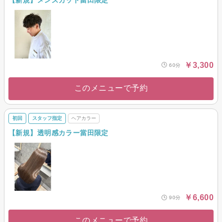
【新規】メンズカット當田限定
￥3,300
60分
このメニューで予約
初回
スタッフ指定
ヘアカラー
【新規】透明感カラー當田限定
￥6,600
90分
このメニューで予約