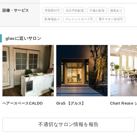
設備・サービス
早朝受付可
当日予約歓迎
子連れ歓迎
個室あり
駐車場あり
クレジットカード可
電子マネー決済可
glacに近いサロン
ヘアースペースCALDO
GruS 【グルス】
Chart Reus
不適切なサロン情報を報告