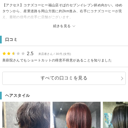
【アクセス】コナズコーヒー福山店そばのセブンイレブン斜め向かい。ゆめ
タウンから、産業道路を岡山方面に約2km進み、右手にコナズコーヒーが見
え、最初の信号の左手に店舗がございます。
【駐車場】有り（4台）
続きを見る
【備考】★駐車場⇒店舗横に4台 ※18:00以降の施術については、要相談。
福山/手城／髪質改善／オシャレ女子/大人女性/大人男性/白髪ぼかし/
口コミ
2.5
来店者さん / 30代 (女性)
美容院さんでもショートカットの得意不得意があることを知りました
すべての口コミを見る
ヘアスタイル