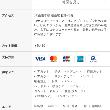
地図を見る
アクセス
JR山陽本線 福山駅 徒歩45分
コナズコーヒー福山店そばのセブンイレブン斜め向か
い。ゆめタウンから、産業道路を岡山方面に約2km進
み、右手にコナズコーヒーが見え、最初の信号の左手
に店舗がございます。
カット単価
￥5,480～
支払方法
ヘアカット
子供・キッズカット
前髪カット
得意メニュー
ヘアカラー
リタッチカラー
パーマ
縮毛矯正
トリートメント
ヘッドスパ・頭皮ケア
ヘアセット
眉カット・眉カラー・脱色(ブリーチ)
その他(ヘア)
メンズヘアカット
広島県
福山市
福山・尾道・三原
福山駅
エリア