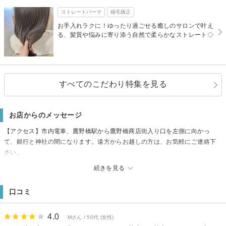
ストレートパーマ
縮毛矯正
お手入れラクに！ゆったり過ごせる癒しのサロンで叶え
る、髪質や悩みに寄り添う自然で柔らかなストレート◇
すべてのこだわり特集を見る
お店からのメッセージ
【アクセス】市内電車、鷹野橋駅から鷹野橋商店街入り口を左側に向かっ
て、銀行と神社の間になります。遠方からお越しの方は、お気軽にご連絡下
さい。
【駐車場】なし
続きを見る
【支払方法】Pay Pay、楽天ペイ、auペイ、d払い
【備考】※女性限定サロンの為、メンズのお客様はお断りさせて頂いており
口コミ
ます。
4.0
Mさん / 50代 (女性)