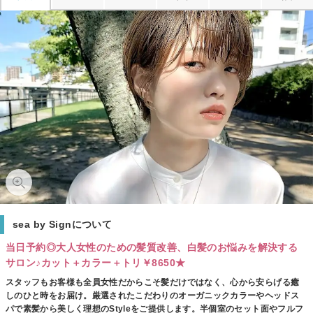
sea by Signについて
当日予約◎大人女性のための髪質改善、白髪のお悩みを解決する
サロン♪カット＋カラー＋トリ￥8650★
スタッフもお客様も全員女性だからこそ髪だけではなく、心から安らげる癒
しのひと時をお届け。厳選されたこだわりのオーガニックカラーやヘッドス
パで素髪から美しく理想のStyleをご提供します。半個室のセット面やフルフ