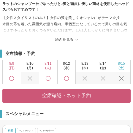
ラットのシャンプー台でゆったりと♪髪と頭皮に優しい商材を使用したヘッド
スパもおすすめです！
【女性スタイリストのみ！】女性の髪を美しくオシャレにがテーマ☆彡
木目の落ち着いた雰囲気が漂う店内。半個室になっているので周りの目を気
にせずゆったりとおくつろぎいただけます。1人1人しっかりに向き合いカウ
ンセリングし、ファッションやメイクに合わせてあなたにぴったりなヘアス
続きを見る
タイルをご提案！女性ならではの目線でカワイイ、キレイを造ります。
＊sea by Signのオススメポイントをご紹介＊
空席情報・予約
◇トレンドを取り入れた上質なデザインカット
◇カラー診断付き！肌馴染みのいい似合わせカラー
8/9
8/10
8/11
8/12
8/13
8/14
8/15
◇白髪ぼかしでオトナ女性のための透明感カラー
(日)
(月)
(火)
(水)
(木)
(金)
(土)
◇結婚式や特別なイベントを可愛く彩るヘアセット
◇【人気No.1】カット＋カラー＋髪質改善トリートメント ￥8,650～
髪のお悩みやヘアスタイルなんでもご相談ください♪
空席確認・ネット予約
スペシャルメニュー
初回
ヘアカット
ヘアカラー