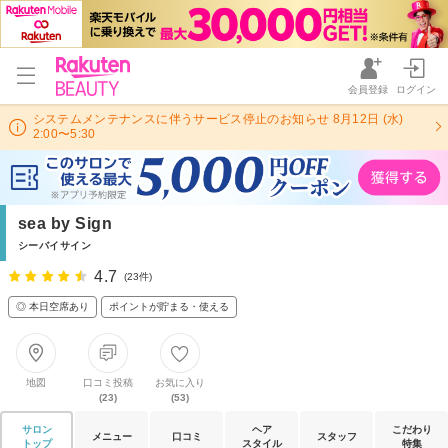
会員登録
ログイン
システムメンテナンスに伴うサービス停止のお知らせ 8月12日 (水)
2:00〜5:30
sea by Sign
シーバイサイン
4.7
(23件)
◎ 本日空席あり
ポイントが貯まる・使える
地図
口コミ投稿
お気に入り
(23)
(53)
サロン
ヘア
こだわり
メニュー
口コミ
スタッフ
トップ
スタイル
特集