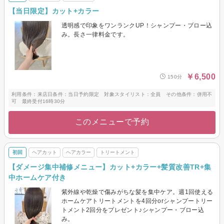
【当日限定】カット+カラー
透明感で印象をワンランクUP！シャンプー・ブロー込
み。長さ一律料金です。
￥6,500
150分
利用条件：来店日条件：当日予約限定 対象スタイリスト：全員 その他条件：併用不
可 最終受付16時30分
このメニューで予約
初回
ヘアカット
ヘアカラー
トリートメント
【ダメージ集中補修メニュー】カット+カラー+髪質改善TR+集
中ホームケア付き
紫外線や乾燥で傷みがちな髪を集中ケア。週1回使える
ホームケアトリートメントを4回分orシャンプートリー
トメント2回分をプレゼント♪シャンプー・ブロー込
み。