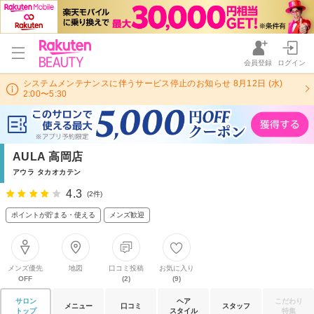
会員登録
ログイン
システムメンテナンスに伴うサービス停止のお知らせ 8月12日 (水)
2:00〜5:30
AULA 高岡店
アウラ タカオカテン
4.3
(2件)
ポイントが貯まる・使える
メンズ歓迎
メンズ優先
地図
口コミ投稿
お気に入り
OFF
(2)
(9)
サロン
ヘア
こだわり
メニュー
口コミ
スタッフ
トップ
スタイル
特集