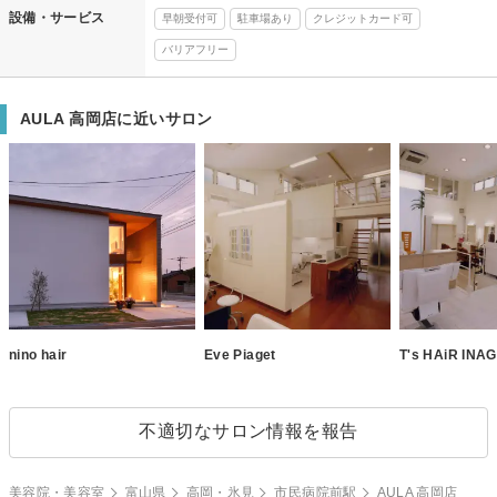
設備・サービス
早朝受付可
駐車場あり
クレジットカード可
バリアフリー
AULA 高岡店に近いサロン
nino hair
Eve Piaget
T's HAiR INA
不適切なサロン情報を報告
美容院・美容室
富山県
高岡・氷見
市民病院前駅
AULA 高岡店