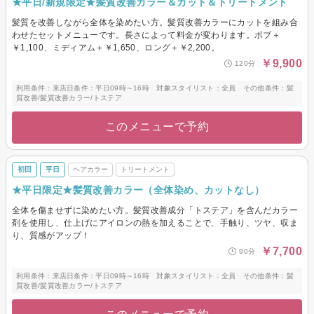
★平日/新規限定★髪質改善カラー＆カット＆トリートメント
髪質を改善しながら全体を染めたい方。髪質改善カラーにカットを組み合
わせたセットメニューです。長さによって料金が変わります。ボブ＋
￥1,100、ミディアム＋￥1,650、ロング＋￥2,200。
￥9,900
120分
利用条件：来店日条件：平日09時～16時 対象スタイリスト：全員 その他条件：髪
質改善/髪質改善カラー/トステア
このメニューで予約
初回
平日
ヘアカラー
トリートメント
★平日限定★髪質改善カラー（全体染め、カットなし）
全体を傷ませずに染めたい方。髪質改善成分「トステア」を含んだカラー
剤を使用し、仕上げにアイロンの熱を加えることで、手触り、ツヤ、収ま
り、質感がアップ！
￥7,700
90分
利用条件：来店日条件：平日09時～16時 対象スタイリスト：全員 その他条件：髪
質改善/髪質改善カラー/トステア