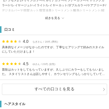
【アクセス】[デザインカラー/イルミナカラー/インナーカラー/イヤリングカ
ラー/バレイヤージュ/ハイライト/レイヤーカット/ダブルカラー/ケアブリーチ/
デジタルパーマ/前髪カット/髪質改善トリートメント/酸熱トリートメント/縮
毛矯正/ヘッドスパ/白髪染め/グレイカラー/リタッチ/パーマ/ボブ/メンズカッ
続きを見る
ト/ツイストスパイラル/韓国ヘア/フェード]
【支払方法】paypay
口コミ
【駐車場】あり [髪質改善/白髪染め/ヘッドスパ/ボブ]
4.0
なぎさん / 20代 (男性)
具体的なイメージがなかったのですが、丁寧なヒアリングで好みのスタイル
にしていただけましま！
4.5
ゆさん / 20代 (女性)
普段はカットをしてもらっていますが、久しぶりにカラーもしてもらいまし
た。 スタイリストさんは話しやすく、カウンセリングもしっかりしていてい
つもイメージ通りになります。スタイリストさん同士の雰囲気も良くてお気
に入りのお店です。 また機会があればよろしくお願いします☺︎
すべての口コミを見る
ヘアスタイル