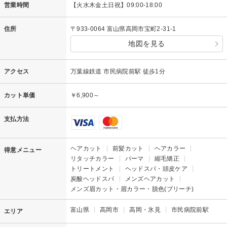
営業時間
【火水木金土日祝】09:00-18:00
住所
〒933-0064 富山県高岡市宝町2-31-1
地図を見る
アクセス
万葉線鉄道 市民病院前駅 徒歩1分
カット単価
￥6,900～
支払方法
ヘアカット
前髪カット
ヘアカラー
得意メニュー
リタッチカラー
パーマ
縮毛矯正
トリートメント
ヘッドスパ・頭皮ケア
炭酸ヘッドスパ
メンズヘアカット
メンズ眉カット・眉カラー・脱色(ブリーチ)
富山県
高岡市
高岡・氷見
市民病院前駅
エリア