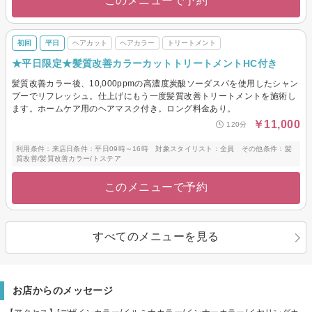
このメニューで予約
初回
平日
ヘアカット
ヘアカラー
トリートメント
★平日限定★髪質改善カラーカットトリートメントHC付き
髪質改善カラー後、10,000ppmの高濃度炭酸ソーダスパを使用したシャン
プーでリフレッシュ。仕上げにもう一度髪質改善トリートメントを施術し
ます。ホームケア用のヘアマスク付き。ロング料金あり。
￥11,000
120分
利用条件：来店日条件：平日09時～16時 対象スタイリスト：全員 その他条件：髪
質改善/髪質改善カラー/トステア
このメニューで予約
すべてのメニューを見る
お店からのメッセージ