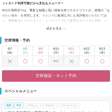
ットカード利用可能だから支払もスムーズ！
AULA 高岡店では、豊富な知識と高い技術を持つスタイリストが、皆様の「な
りたい自分」を実現します。トレンドに敏感な方にも高評価をいただいてお
り、韓国風やレイヤーカット、メンズパーマなど多彩なスタイルに対応。メ
ンズカットやヘッドスパも人気で、気軽に通えるお手頃価格で魅力を体験で
続きを見る
きます。店内は開放感たっぷりで、明るくリラックスできる空間をご用意。
多様な年代の方に支持されており、駐車場を完備し、クレジットカードもご
空席情報・予約
利用いただけます。美しい髪を保つための酸熱トリートメントもお試しいた
だけ、総合的なメニューが魅力です。日々の生活を進化させ、新しい自分を
8/7
8/8
8/9
8/10
8/11
8/12
8/13
ぜひこの機会にお試しください。
(金)
(土)
(日)
(月)
(火)
(水)
(木)
休日
空席確認・ネット予約
スペシャルメニュー
初回
平日
ヘアカット
ヘアカラー
トリートメント