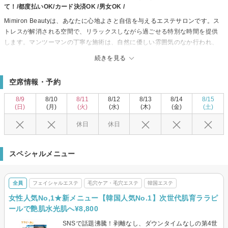
て！/都度払いOK/カード決済OK /男女OK /
Mimiron Beautyは、あなたに心地よさと自信を与えるエステサロンです。ス
トレスが解消される空間で、リラックスしながら過ごせる特別な時間を提供
します。マンツーマンの丁寧な施術は、自然に優しい雰囲気のなか行われ、
個室でプライバシーもしっかりとした環境を確保しています。看板メニュー
続きを見る
「ミミロンタッチ」は、オールハンドで心身の疲れを優しくほぐし、自分自
身を見つめ直すきっかけに。安心して来店できるため、男性にも人気があり
空席情報・予約
ます。脱毛や痩身、フェイシャルなどのコストパフォーマンスに優れたメニ
ューも充実し、日々をより充実させるサポートをしています。ぜひMimiron
8/9
8/10
8/11
8/12
8/13
8/14
8/15
Beautyで、心身ともに満たされるひとときをお楽しみください。
(日)
(月)
(火)
(水)
(木)
(金)
(土)
休日
休日
スペシャルメニュー
全員
フェイシャルエステ
毛穴ケア・毛穴エステ
韓国エステ
女性人気No,1★新メニュー【韓国人気No.1】次世代肌育ララピ
ールで艶肌水光肌へ¥8,800
SNSで話題沸騰！剥離なし、ダウンタイムなしの第4世