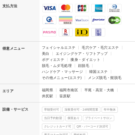
支払方法
フェイシャルエステ
毛穴ケア・毛穴エステ
得意メニュー
美白
エイジングケア・リフトアップ
ボディエステ
痩身・ダイエット
脱毛・ムダ毛処理
顔脱毛
ハンドケア・マッサージ
韓国エステ
その他メニュー(エステ)
メンズ脱毛・髭脱毛
福岡県
福岡市南区
平尾・高宮・大橋
エリア
井尻駅
笹原駅
設備・サービス
早朝受付可
深夜受付可・24時間営業
年中無休
当日予約歓迎
個室あり
プライベートサロン
クレジットカード可
QR・バーコード決済可
電子マネー決済可
男性歓迎