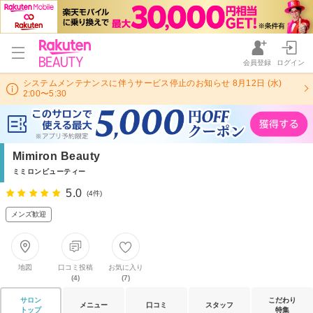
会員登録
ログイン
システムメンテナンスに伴うサービス停止のお知らせ 8月12日 (水)
2:00〜5:30
Mimiron Beauty
ミミロンビューティー
5.0
(4件)
メンズ歓迎
地図
口コミ投稿
お気に入り
(4)
(7)
サロン
こだわり
メニュー
口コミ
スタッフ
トップ
特集