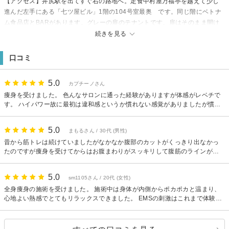
【アクセス】井尻駅を出てすぐ右の路地へ。定食中村屋万福亭を越えて少し
進んだ左手にある「七ツ屋ビル」1階の104号室最奥 です。同じ階にベトナ
ム食品店とBARがあります。グレーの扉のテナントです。扉はそのまま開け
てお入りください。
続きを見る
口コミ
5.0
カプチーノさん
痩身を受けました。 色んなサロンに通った経験がありますが体感がレベチで
す。 ハイパワー故に最初は違和感というか慣れない感覚がありましたが慣れ
てきますよと言われて我慢していたら、最後らへんにはほんとに慣れて普通
におしゃべりできるくらいになりました！ お腹周りのサイズダウンも実感で
5.0
まもるさん / 30代 (男性)
き、効果もばっちりです。 担当の方は気さくで喋りやすく初対面なのにとて
も楽しい時間でした。 店内も綺麗で清潔感があり気遣いもしてくださり嬉し
昔から筋トレは続けていましたがなかなか腹部のカットがくっきり出なかっ
かったです。 また次回もお願いいたします^^
たのですが痩身を受けてからはお腹まわりがスッキリして腹筋のラインがハ
ッキリ見えるようになって驚きました。 体全体も引き締まって見えるように
なった気がします。 正直、楽天ビューティーの口コミが少なかったので少し
5.0
sm1105さん / 20代 (女性)
心配していましたが、別サイトの口コミやインスタを拝見して良さそうだっ
たので来店しました。 実際に行ってみると店内もとても清潔感があり、ペッ
全身痩身の施術を受けました。 施術中は身体が内側からポカポカと温まり、
トボトルのお水のサービスなど細かな気配りを感じました。 これからは定期
心地よい熱感でとてもリラックスできました。 EMSの刺激はこれまで体験し
的に通って、さらにモチベーションを上げていきたいです。
たことがないほど強力で、自分では動かせないような深い筋肉までしっかり
と働きかけているのが分かりました。 その独特の感覚に思わず笑ってしまう
ほど驚きましたが終わった後は身体がすっきり軽く感じられ、特にお腹まわ