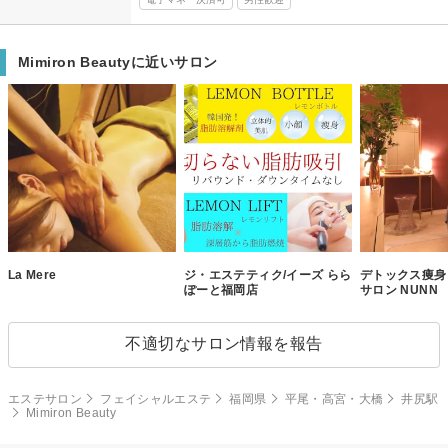
Mimiron Beautyに近いサロン
La Mere
ジ・エステティク/イーズ らら
デトックス痩身
ぽーと福岡店
サロン NUNN
不適切なサロン情報を報告
エステサロン
フェイシャルエステ
福岡県
平尾・高宮・大橋
井尻駅
Mimiron Beauty