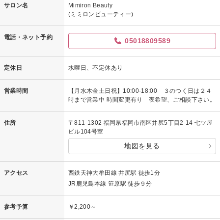
サロン名
Mimiron Beauty
(ミミロンビューティー)
電話・ネット予約
05018809589
定休日
水曜日、不定休あり
営業時間
【月水木金土日祝】10:00-18:00 ３のつく日は２４
時まで営業中 時間変更有り 夜希望、ご相談下さい。
住所
〒811-1302 福岡県福岡市南区井尻5丁目2-14 七ツ屋
ビル104号室
地図を見る
アクセス
西鉄天神大牟田線 井尻駅 徒歩1分
JR鹿児島本線 笹原駅 徒歩９分
参考予算
￥2,200～