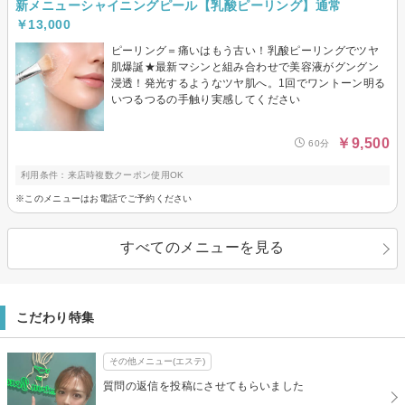
新メニューシャイニングピール【乳酸ピーリング】通常
￥13,000
ピーリング＝痛いはもう古い！乳酸ピーリングでツヤ
肌爆誕★最新マシンと組み合わせで美容液がグングン
浸透！発光するようなツヤ肌へ。1回でワントーン明る
いつるつるの手触り実感してください
￥9,500
60分
利用条件：来店時複数クーポン使用OK
※このメニューはお電話でご予約ください
すべてのメニューを見る
こだわり特集
その他メニュー(エステ)
質問の返信を投稿にさせてもらいました