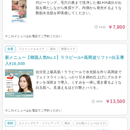
代ピーリング。毛穴の奥まで洗浄した後LHA成分がお
肌を満たしながら角質ケア。内側から発光するような
艶肌水光肌を即実感してください。
￥7,800
50分
※このメニューはお電話でご予約ください
全員
フェイシャルエステ
美白
韓国エステ
新メニュー【韓国人気No.1】ララピール×高周波リフト+白玉導
入¥16,000
自分至上最高肌！ララピールで水光肌を作り高周波で
フェイスラインをしっかり引き締め仕上げにグルタチ
オンを深部まで導入。くすみを一掃し透き通るような
白玉肌へ。見違えるほどの艶とハリを。
￥13,500
90分
※このメニューはお電話でご予約ください
初回
エイジングケア・リフトアップ
美白
その他メニュー(エステ)