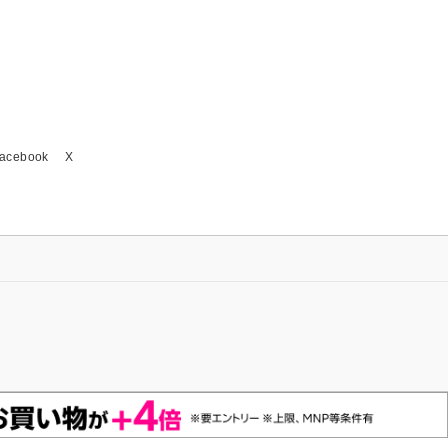
acebook
X