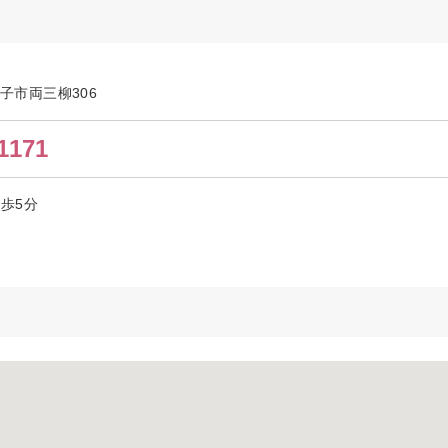
米子市両三柳306
1171
徒歩5分