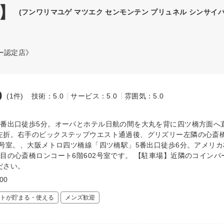
】
(フンワリマユゲ マツエク センモンテン プリュネル シンサイ
ー認定店》
0
(1件)
技術：5.0
サービス：5.0
雰囲気：5.0
～
7番出口徒歩5分。オーパとホテル日航の間を大丸を背に四ツ橋方面へ
左折。右手のビックステップウエスト通過後、グリズリー左隣の心斎
02号室。、大阪メトロ四ツ橋線「四ツ橋駅」5番出口徒歩6分。アメリ
丁目の心斎橋ロンコート6階602号室です。 【駐車場】近隣のコインパ
ださい。
:00
トが貯まる・使える
メンズ歓迎