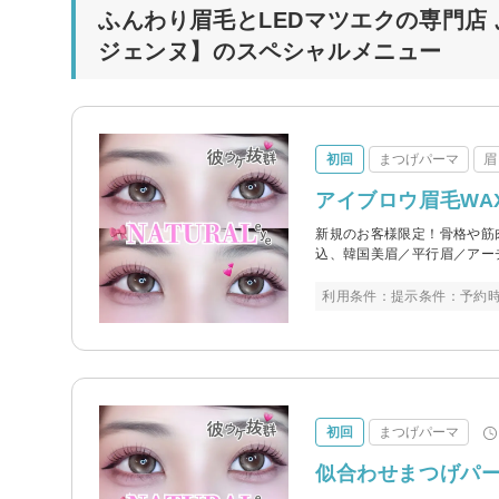
ふんわり眉毛とLEDマツエクの専門店 
ジェンヌ】のスペシャルメニュー
初回
まつげパーマ
眉
アイブロウ眉毛WAX
新規のお客様限定！骨格や筋
込、韓国美眉／平行眉／アー
利用条件：提示条件：予約
初回
まつげパーマ
似合わせまつげパー