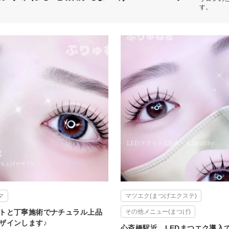
す。
マ
マツエク(まつげエクステ)
トと丁寧施術でナチュラル上品
その他メニュー(まつげ)
ザインします♪
心斎橋駅近。LEDまつエク導入