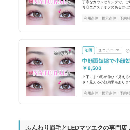
丁寧なカウンセリングで、ご
可◎エクステオフのある方は
利用条件：提示条件：予約
初回
まつげパーマ
中顔面短縮で小顔効
￥8,500
上下にまつ毛が伸びて見える
さく見える小顔効果もありま
利用条件：提示条件：予約
ふんわり眉毛とLEDマツエクの専門店 