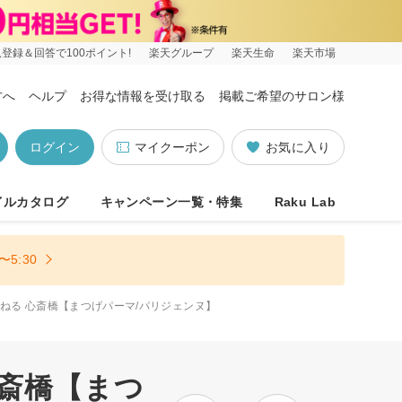
登録＆回答で100ポイント!
楽天グループ
楽天生命
楽天市場
方へ
ヘルプ
お得な情報を受け取る
掲載ご希望のサロン様
ログイン
マイクーポン
お気に入り
イルカタログ
キャンペーン一覧・特集
Raku Lab
5:30
ゅねる 心斎橋【まつげパーマ/パリジェンヌ】
心斎橋【まつ