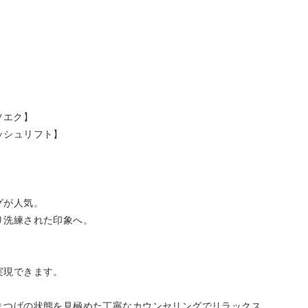
ツエク】
ッシュリフト】
グが人気。
り洗練された印象へ。
実現できます。
まつげの状態を見極めた丁寧なカウンセリングでリラックス