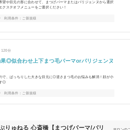
希望や目元の形に合わせて、まつげパーマまたはパリジェンヌから選択
エクステオフメニューをご選択ください！
時 利用条件：ご新規様
120分
果◎似合わせ上下まつ毛パーマorパリジェンヌ
ので、ぱっちりした大きな目元に◎逆さまつ毛のお悩みも解消！顔が小
す◎
時 利用条件：ご新規様
ぷりゅねる 心斎橋【まつげパーマ/パリ
サロンの