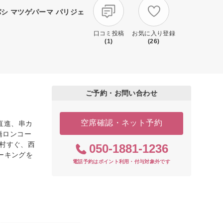
バシ マツゲパーマ パリジェ
口コミ投稿
お気に入り登録
(1)
(26)
ご予約・お問い合わせ
空席確認・ネット予約
直進、串カ
橋ロンコー
カ村すぐ、西
050-1881-1236
ーキングを
電話予約はポイント利用・付与対象外です