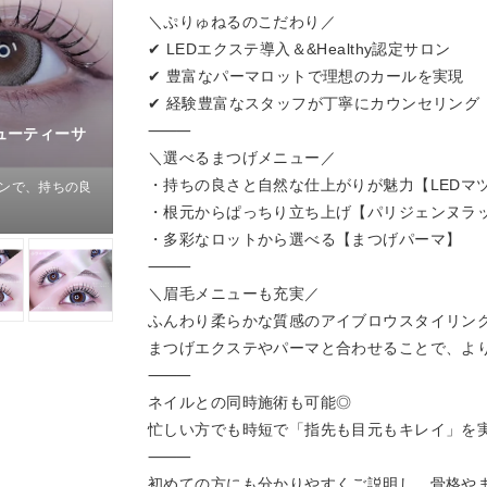
＼ぷりゅねるのこだわり／
✔ LEDエクステ導入＆&Healthy認定サロン
✔ 豊富なパーマロットで理想のカールを実現
✔ 経験豊富なスタッフが丁寧にカウンセリング
⸻
ューティーサ
＼選べるまつげメニュー／
・持ちの良さと自然な仕上がりが魅力【LEDマ
インで、持ちの良
・根元からぱっちり立ち上げ【パリジェンヌラ
・多彩なロットから選べる【まつげパーマ】
⸻
＼眉毛メニューも充実／
ふんわり柔らかな質感のアイブロウスタイリン
まつげエクステやパーマと合わせることで、よ
⸻
ネイルとの同時施術も可能◎
忙しい方でも時短で「指先も目元もキレイ」を
⸻
初めての方にも分かりやすくご説明し、骨格や