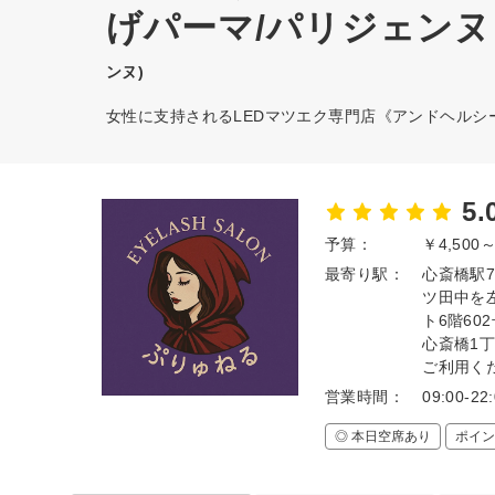
げパーマ/パリジェンヌ
ンヌ)
女性に支持されるLEDマツエク専門店《アンドヘルシ
5.
予算：
￥4,500
最寄り駅：
心斎橋駅
ツ田中を
ト6階6
心斎橋1
ご利用く
営業時間：
09:00-22
◎ 本日空席あり
ポイン