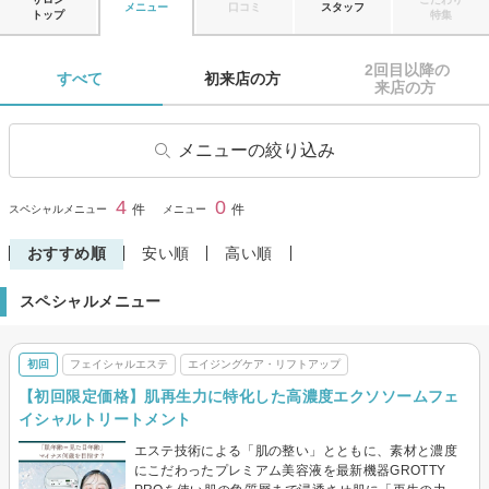
メニュー
口コミ
スタッフ
トップ
特集
2回目以降の

すべて 
初来店の方 
来店の方 
メニューの絞り込み
フェイシャルエステ
エイジングケア・リフトアッ
4
0
閉じる
件
件
スペシャルメニュー
メニュー
プ
その他メニュー(エステ)
おすすめ順
安い順
高い順
スペシャルメニュー
初回
フェイシャルエステ
エイジングケア・リフトアップ
【初回限定価格】肌再生力に特化した高濃度エクソソームフェ
イシャルトリートメント
エステ技術による「肌の整い」とともに、素材と濃度
にこだわったプレミアム美容液を最新機器GROTTY