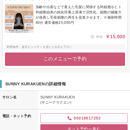
加齢や出産などで衰えた毛髪に関係する幹細胞をヒト
幹細胞由来の純化培養上清液で活性化。細胞の補修力
が改善し毛母細胞の再生を促進させます。※施術時間
80分 通常価格25,000円
￥15,000
90分
利用条件：楽天ビューティを見たとお伝え下さい
このメニューで予約
SUNNY KURAKUENの詳細情報
サロン名
SUNNY KURAKUEN
(サニークラクエン)
電話・ネット予約
05018817292
ネット予約へ進む