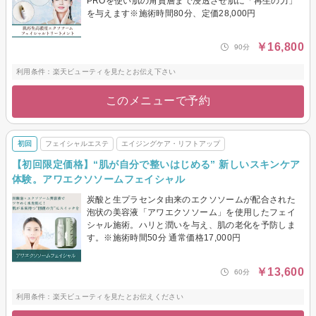
PROを使い肌の角質層まで浸透させ肌に「再生の力」
を与えます※施術時間80分、定価28,000円
￥16,800
90分
利用条件：楽天ビューティを見たとお伝え下さい
このメニューで予約
初回
フェイシャルエステ
エイジングケア・リフトアップ
【初回限定価格】“肌が自分で整いはじめる” 新しいスキンケア
体験。アワエクソソームフェイシャル
炭酸と生プラセンタ由来のエクソソームが配合された
泡状の美容液「アワエクソソーム」を使用したフェイ
シャル施術。ハリと潤いを与え、肌の老化を予防しま
す。※施術時間50分 通常価格17,000円
￥13,600
60分
利用条件：楽天ビューティを見たとお伝えください