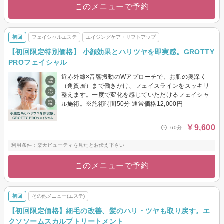
このメニューで予約
初回
フェイシャルエステ
エイジングケア・リフトアップ
【初回限定特別価格】 小顔効果とハリツヤを即実感。GROTTY
PROフェイシャル
近赤外線×音響振動のWアプローチで、お肌の奥深く
（角質層）まで働きかけ、フェイスラインをスッキリ
整えます。一度で変化を感じていただけるフェイシャ
ル施術。※施術時間50分 通常価格12,000円
￥9,600
60分
利用条件：楽天ビューティを見たとお伝え下さい
このメニューで予約
初回
その他メニュー(エステ)
【初回限定価格】細毛の改善、髪のハリ・ツヤも取り戻す。エ
クソソームスカルプトリートメント