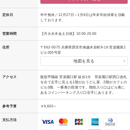
定休日
年中無休／12月27日～1月4日は年末年始休業を頂戴
しております。
営業時間
【月火水木金土日祝】10:00-20:00
住所
〒662-0075 兵庫県西宮市南越木岩町8-18 苦楽園第2
ビル305号室
地図を見る
アクセス
阪急甲陽線 苦楽園口駅 徒歩1分 苦楽園口駅西口改札
を出て左手に見える1階がおうどん屋、2階がカフェの
ビル3階、一番奥の部屋です。階段入り口はビル奥に
あるコインパーキング入り口右手にあります。
参考予算
￥9,600～
支払方法