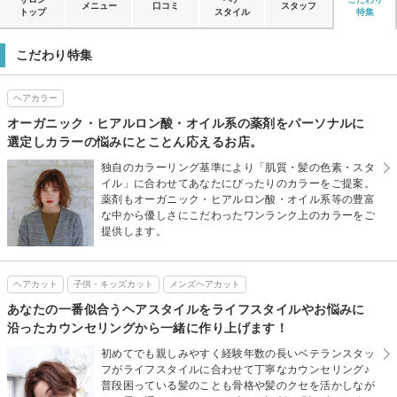
メニュー
口コミ
スタッフ
トップ
スタイル
特集
こだわり特集
ヘアカラー
オーガニック・ヒアルロン酸・オイル系の薬剤をパーソナルに
選定しカラーの悩みにとことん応えるお店。
独自のカラーリング基準により「肌質・髪の色素・スタ
イル」に合わせてあなたにぴったりのカラーをご提案。
薬剤もオーガニック・ヒアルロン酸・オイル系等の豊富
な中から優しさにこだわったワンランク上のカラーをご
提供します。
ヘアカット
子供・キッズカット
メンズヘアカット
あなたの一番似合うヘアスタイルをライフスタイルやお悩みに
沿ったカウンセリングから一緒に作り上げます！
初めてでも親しみやすく経験年数の長いベテランスタッ
フがライフスタイルに合わせて丁寧なカウンセリング♪
普段困っている髪のことも骨格や髪のクセを活かしなが