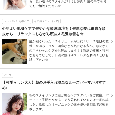
ら、思い通りのスタイルが叶うと評判！ 髪の事でも何
でもご相談ください☆
ヘッドスパ・頭皮ケア
その他メニュー(ヘア)
心地よい地肌ケアで健やかな頭皮環境を！健康な髪は健康な頭
皮から！リラックスしながら頭皮＆毛髪改善を☆
髪が細くなった！？ボリュームが出にくい！？地肌の乾
燥、かゆみ・コリ・頭痛などが気になる方へ、頭皮から
のスペシャルケアをお勧めします！！熟練の技術と特別
なおもてなしで、日頃の疲れやストレスを解消！ぜひお
試し下さい☆
パーマ
【可愛らしい大人】朝のお手入れ簡単なルーズパーマがおすす
め♪
朝のスタイリングに差が出るヘアスタイルをご提案。パ
ーマって手間がかかる…そう思われている方は一度お試
しを。激選したオーガニックの薬を使い低刺激で施術を
致します。