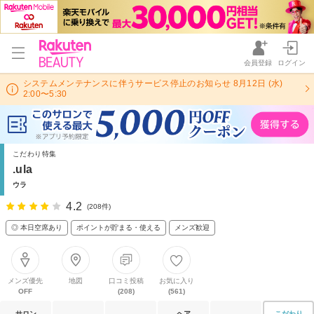
会員登録
ログイン
システムメンテナンスに伴うサービス停止のお知らせ 8月12日 (水)
2:00〜5:30
こだわり特集
.ula
ウラ
4.2
(208件)
◎ 本日空席あり
ポイントが貯まる・使える
メンズ歓迎
メンズ優先
地図
口コミ投稿
お気に入り
OFF
(208)
(561)
サロン
ヘア
こだわり