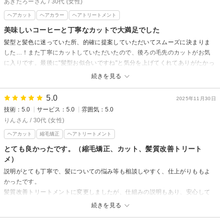
あきたろーさん / 30代 (女性)
ヘアカット
ヘアカラー
ヘアトリートメント
美味しいコーヒーと丁寧なカットで大満足でした
髪型と髪色に迷っていた所、的確に提案していただいてスムーズに決まりま
した…！また丁寧にカットしていただいたので、後ろの毛先のカットがお気
に入りです。最後に"髪型お似合いですね"と気分を上げてくれてありがたかっ
たです。そして美味しいコーヒーも癒されました。
続きを見る
5.0
2025年11月30日
技術：5.0
サービス：5.0
雰囲気：5.0
りんさん / 30代 (女性)
ヘアカット
縮毛矯正
ヘアトリートメント
とても良かったです。（縮毛矯正、カット、髪質改善トリート
メ）
説明がとても丁寧で、髪についての悩み等も相談しやすく、仕上がりももよ
かったです。
髪質改善トリートメントに変更しましたが、仕組みの説明もあり、安心して
おまかせできました。
続きを見る
矯正もとても丁寧にアイロンしてくださり、サラサラになりました。