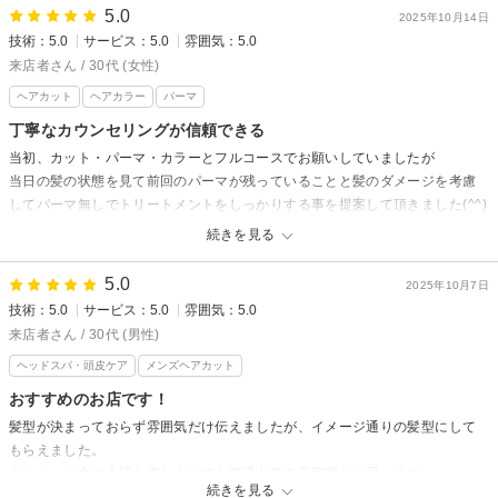
5.0
今までサロンのシャンプー等は気になりつつも手が伸びなかったのですが
2025年10月14日
（あまり詳しくなく知らないメーカーのものだったため）、資生堂のものを
技術：5.0
サービス：5.0
雰囲気：5.0
おすすめしてくださったので、シャンプーとヘアマスク、ミストを購入しま
来店者さん / 30代 (女性)
した。ホームケアの方法やアイロンのおすすめも教えてくださり、自宅での
ヘアカット
ヘアカラー
パーマ
お手入れも頑張ろう！と思えました。
丁寧なカウンセリングが信頼できる
ご丁寧にありがとうございました。
当初、カット・パーマ・カラーとフルコースでお願いしていましたが
また伺います。
当日の髪の状態を見て前回のパーマが残っていることと髪のダメージを考慮
してパーマ無しでトリートメントをしっかりする事を提案して頂きました(⁠^⁠^⁠)
お値段が予約していたよりも安くなってしまうにも関わらず、状態に合わせ
続きを見る
た提案をしてくれる事にとても信頼できました(⁠^⁠^⁠)
5.0
トリートメントがとにかくすごくて、施術前にはクシを通すと引っかかって
2025年10月7日
しまってましたが
技術：5.0
サービス：5.0
雰囲気：5.0
トリートメント後には引っかかることなく指通りもしなやかになりました！
来店者さん / 30代 (男性)
ヘアスタイルも、カラーは暗めですが量を整えて頂いたので軽やかで自宅で
ヘッドスパ・頭皮ケア
メンズヘアカット
もセットしやすい髪型にしていただけて感激です！
おすすめのお店です！
いつも素敵なヘアにして頂きありがとうございます(⁠^⁠^⁠)
髪型が決まっておらず雰囲気だけ伝えましたが、イメージ通りの髪型にして
もらえました。
またカット中の会話も楽しくとても満足出来る美容室だと思います。
続きを見る