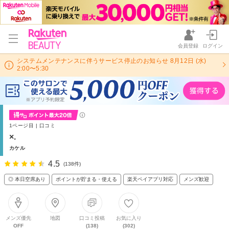
会員登録
ログイン
システムメンテナンスに伴うサービス停止のお知らせ 8月12日 (水)
2:00〜5:30
1ページ目 | 口コミ
×.
カケル
4.5
(138件)
◎ 本日空席あり
ポイントが貯まる・使える
楽天ペイアプリ対応
メンズ歓迎
メンズ優先
地図
口コミ投稿
お気に入り
OFF
(138)
(302)