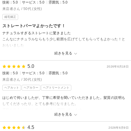
技術：5.0
サービス：5.0
雰囲気：5.0
来店者さん / 50代 (女性)
縮毛矯正
ストレートパーマよかったです！
ナチュラルすぎるストレートに驚きました
こんなにナチュラルならもう少し範囲を広げてしてもらってもよかった！と
おもいました
スタッフさんもみなさんとても優しくて感じが良かったです(*´꒳`*)
続きを見る
ありがとうございました！
5.0
2026年6月18日
技術：5.0
サービス：5.0
雰囲気：5.0
来店者さん / 30代 (女性)
ヘアカット
ヘアカラー
ヘアトリートメント
はじめて伺いましたが、丁寧に希望を聞いていただきました。髪質の説明も
してくださったり、とても参考になりました。
素敵な仕上がりにしていただき、感謝しています。
続きを見る
4.5
2026年6月9日