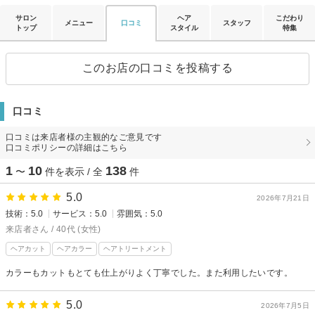
サロン
ヘア
こだわり
メニュー
口コミ
スタッフ
トップ
スタイル
特集
このお店の口コミを投稿する
口コミ
口コミは来店者様の主観的なご意見です
口コミポリシーの詳細はこちら
1
10
138
〜
件を表示 / 全
件
5.0
2026年7月21日
技術：5.0
サービス：5.0
雰囲気：5.0
来店者さん / 40代 (女性)
ヘアカット
ヘアカラー
ヘアトリートメント
カラーもカットもとても仕上がりよく丁寧でした。また利用したいです。
5.0
2026年7月5日