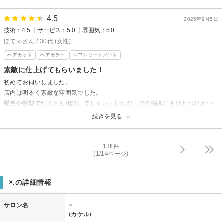
4.5
2025年9月5日
技術：4.5
サービス：5.0
雰囲気：5.0
ほてゃさん / 30代 (女性)
ヘアカット
ヘアカラー
ヘアトリートメント
素敵に仕上げてもらいました！
初めてお伺いしました。
店内は明るく素敵な雰囲気でした。
髪色や髪型でたくさん相談してしまいましたが、どの悩みにもひとつひとつ
丁寧にお答えいただけました。
続きを見る
おかげでとっても素敵に仕上げていただけました！◎
サービスドリンクも種類が多くて良かったです！キャラメルラテを頼みまし
138件
たがとても美味しかったです(^-^)
(1/14ページ)
×.の詳細情報
サロン名
×.
(カケル)