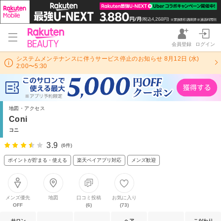
会員登録
ログイン
システムメンテナンスに伴うサービス停止のお知らせ 8月12日 (水)
2:00〜5:30
地図・アクセス
Coni
コニ
3.9
(6件)
ポイントが貯まる・使える
楽天ペイアプリ対応
メンズ歓迎
メンズ優先
地図
口コミ投稿
お気に入り
OFF
(6)
(73)
サロン
ヘア
こだわり