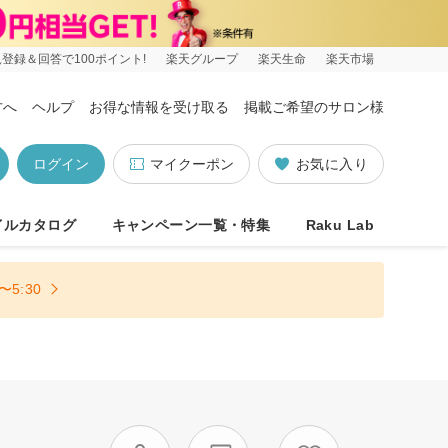
登録＆回答で100ポイント!
楽天グループ
楽天生命
楽天市場
方へ
ヘルプ
お得な情報を受け取る
掲載ご希望のサロン様
ログイン
マイクーポン
お気に入り
イルカタログ
キャンペーン一覧・特集
Raku Lab
5:30