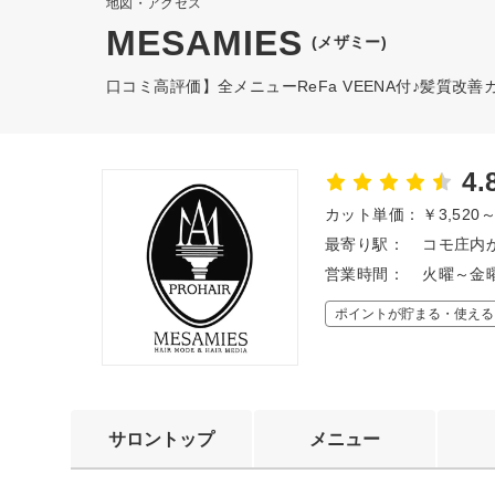
地図・アクセス
MESAMIES
(メザミー)
口コミ高評価】全メニューReFa VEENA付♪髪質改
4.
カット単価：
￥3,520
最寄り駅：
コモ庄内か
営業時間：
火曜～金曜9
ポイントが貯まる・使える
サロントップ
メニュー