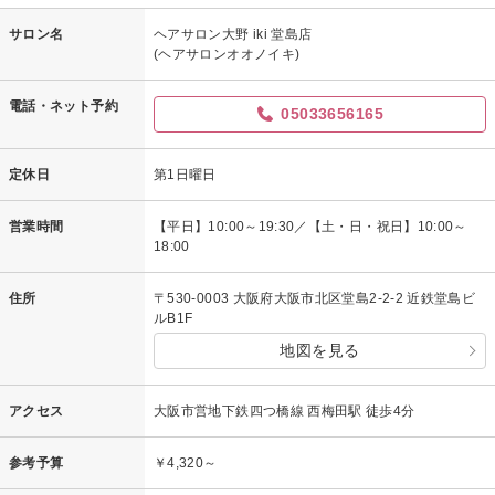
サロン名
ヘアサロン大野 iki 堂島店
(ヘアサロンオオノイキ)
電話・ネット予約
05033656165
定休日
第1日曜日
営業時間
【平日】10:00～19:30／【土・日・祝日】10:00～
18:00
住所
〒530-0003 大阪府大阪市北区堂島2-2-2 近鉄堂島ビ
ルB1F
地図を見る
アクセス
大阪市営地下鉄四つ橋線 西梅田駅 徒歩4分
参考予算
￥4,320～