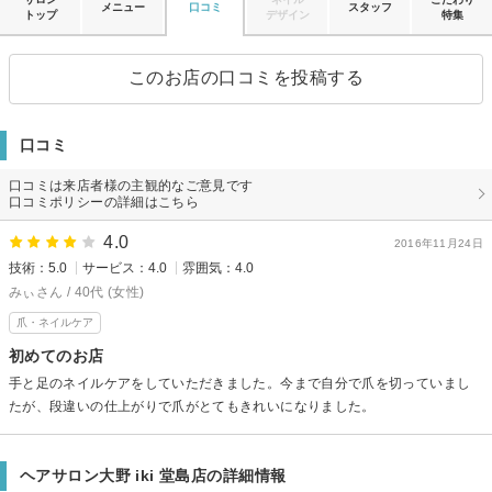
メニュー
口コミ
スタッフ
トップ
デザイン
特集
このお店の口コミを投稿する
口コミ
口コミは来店者様の主観的なご意見です
口コミポリシーの詳細はこちら
4.0
2016年11月24日
技術：5.0
サービス：4.0
雰囲気：4.0
みぃさん / 40代 (女性)
爪・ネイルケア
初めてのお店
手と足のネイルケアをしていただきました。今まで自分で爪を切っていまし
たが、段違いの仕上がりで爪がとてもきれいになりました。
ヘアサロン大野 iki 堂島店の詳細情報