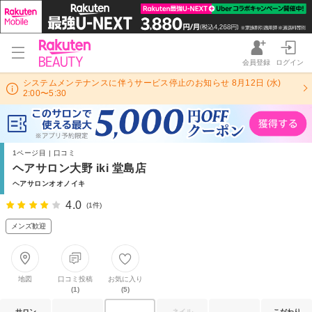
会員登録
ログイン
システムメンテナンスに伴うサービス停止のお知らせ 8月12日 (水)
2:00〜5:30
1ページ目 | 口コミ
ヘアサロン大野 iki 堂島店
ヘアサロンオオノイキ
4.0
(1件)
メンズ歓迎
地図
口コミ投稿
お気に入り
(1)
(5)
サロン
ネイル
こだわり