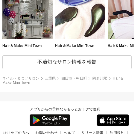
Hair＆Make Mini Town
Hair＆Make Mini Town
Hair＆Make Mi
不適切なサロン情報を報告
ネイル・まつげサロン
三重県
四日市・朝日町
阿倉川駅
Hair＆
Make Mini Town
アプリからの予約ならもっとおトクで便利！
はじめての方へ
お問い合わせ
ヘルプ
リリース情報
利用規約