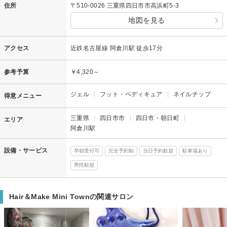
住所
〒510-0026 三重県四日市市高浜町5-3
地図を見る
アクセス
近鉄名古屋線 阿倉川駅 徒歩17分
参考予算
￥4,320～
ジェル
フット・ペディキュア
ネイルチップ
得意メニュー
三重県
四日市市
四日市・朝日町
エリア
阿倉川駅
設備・サービス
早朝受付可
完全予約制
当日予約歓迎
駐車場あり
男性歓迎
Hair＆Make Mini Townの関連サロン