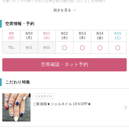
可愛いピンクで統一された店内は居心地の良いおシャレな空間◎
一人ひとりのライフスタイルに合わせて、シンプルなデザインからゴージャ
続きを見る
スなデザインまで幅広く対応してくれるので何度でも通いたくなるサロンで
す♪
空席情報・予約
8/9
8/10
8/11
8/12
8/13
8/14
8/15
(日)
(月)
(火)
(水)
(木)
(金)
(土)
TEL
休日
休日
空席確認・ネット予約
こだわり特集
ジェルネイル
ご新規様★ジェルネイル 10％OFF★