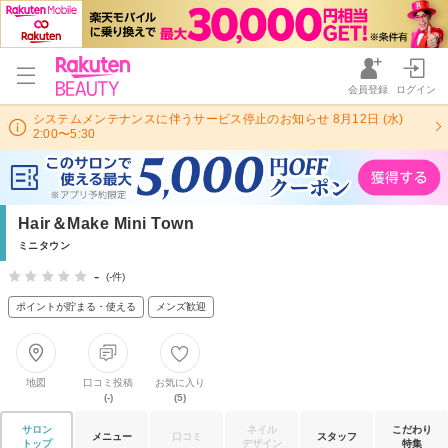
会員登録
ログイン
システムメンテナンスに伴うサービス停止のお知らせ 8月12日 (水)
2:00〜5:30
Hair＆Make Mini Town
ミニタウン
-
(-件)
ポイントが貯まる・使える
メンズ歓迎
地図
口コミ投稿
お気に入り
(-)
(5)
サロン
ネイル
こだわり
メニュー
口コミ
スタッフ
トップ
デザイン
特集