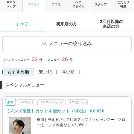
サロン
ヘア
こだわり
メニュー
口コミ
スタッフ
トップ
スタイル
特集
2回目以降の

すべて 
初来店の方 
来店の方 
メニューの絞り込み
ヘアカット
前髪カット
22
26
閉じる
件
件
スペシャルメニュー
メニュー
ヘアカラー
パーマ
おすすめ順
安い順
高い順
デジタルパーマ
縮毛矯正
スペシャルメニュー
トリートメント
ヘッドスパ・頭皮ケア
その他(ヘア)
メンズヘアカット
初回
ヘアカット
メンズヘアカット
その他(ヘア)
【メンズ限定】カット＆眉カット（SB込）￥6,050
※眉を整えるだけで印象アップ！※シャンプー・ブロ
ー込 ロング料金なし￥6,050！