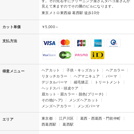
す。その先右手にクリーニング屋さんタバコ屋さんが
見えて来ますのでその隣のビルになります。
東京メトロ東西線 葛西駅 徒歩10分
カット単価
￥5,000～
支払方法
ヘアカット
子供・キッズカット
ヘアカラー
得意メニュー
リタッチカラー
ヘアマニキュア
パーマ
デジタルパーマ
縮毛矯正
トリートメント
ヘッドスパ・頭皮ケア
眉カット・眉カラー・脱色(ブリーチ)
その他(ヘア)
メンズヘアカット
メンズヘアカラー
メンズパーマ
東京都
江戸川区
葛西・西葛西・門前仲町
エリア
西葛西駅
葛西駅