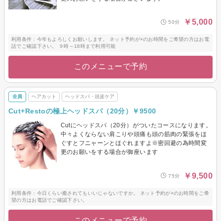
￥5,000
50分
利用条件：今年もよろしくお願いします。 ネット予約が×のお時間をご希望の方はお電
話でご確認下さい。 ９時～18時まで利用可能
このメニューで予約
全員
ヘアカット
ヘッドスパ・頭皮ケア
Cut+Restoの極上ヘッドスパ（20分）￥9500
Cutにヘッドスパ（20分）がついたコースになります。
中々よくならない肩こりや頭痛も頭の筋肉の緊張をほ
ぐすとフニャーンとほぐれますよ※密回避の為時間変
更のお願いをする場合が御座います
￥9,500
75分
利用条件：今日くらい癒されてもいいじゃないですか。 ネット予約が×のお時間をご希
望の方はお電話でご確認下さい。
このメニューで予約