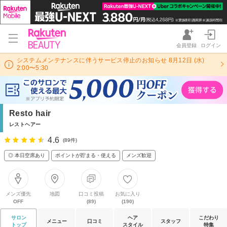
会員登録
ログイン
システムメンテナンスに伴うサービス停止のお知らせ 8月12日 (水)
2:00〜5:30
Resto hair
レストヘアー
4.6
(89件)
◎ 本日空席あり
ポイントが貯まる・使える
メンズ歓迎
メンズ優先
地図
口コミ投稿
お気に入り
OFF
(89)
(190)
サロン
ヘア
こだわり
メニュー
口コミ
スタッフ
トップ
スタイル
特集