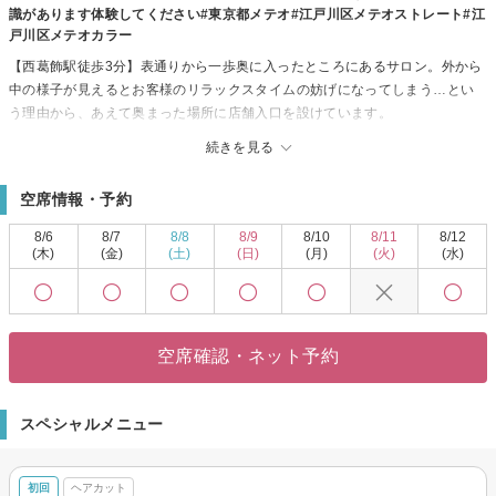
識があります体験してください#東京都メテオ#江戸川区メテオストレート#江
戸川区メテオカラー
【西葛飾駅徒歩3分】表通りから一歩奥に入ったところにあるサロン。外から
中の様子が見えるとお客様のリラックスタイムの妨げになってしまう…とい
う理由から、あえて奥まった場所に店舗入口を設けています。
【葛西駅徒歩5分】
続きを見る
【Resto hair】はゲストの皆様お一人おひとりに、最高のパフォーマンス・ク
オリティをご提供させていただく為、1日に施術出来るゲストの人数を限らせ
空席情報・予約
ていただいております。無理にご予約をお受けして無駄な待ち時間を発生さ
せない為にマンツーマン方式を基本とさせていただいております 平日のお
8/6
8/7
8/8
8/9
8/10
8/11
8/12
仕事帰りなど、お時間のご相談も承ります。
(木)
(金)
(土)
(日)
(月)
(火)
(水)
【他店に無いオリジナルのドライカット技術】や低温でダメージレスなのに
しっかりかかるコテパーマ、バリ式の暖かいクリーム剤で施術するヘッドス
パなどなど、オリジナルメニューを揃えて日々営業させて頂いております。
マンツーマンでの施術を基本にしていますので事前にご予約を頂けますと、
空席確認・ネット予約
ご案内もスムーズかと思います。
スペシャルメニュー
初回
ヘアカット