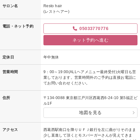
サロン名
Resto hair
(レストヘアー)
電話・ネット予約
05033770776
ネット予約へ進む
定休日
年中無休
営業時間
9：00～19:00(ALLヘアメニュー最終受付)火曜日も営
業しております。営業時間外のご予約は直接お電話に
てお問い合わせください。
住所
〒134-0088 東京都江戸川区西葛西6-24-10 第5福正ビ
ル1F
地図を見る
アクセス
西葛西駅南口を降りＵＦＪ銀行を左に曲がりそのまま
少し直進して頂くとモスバーガーさんが見えてきま