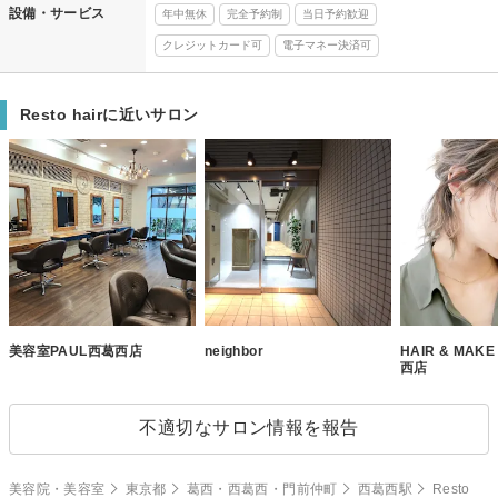
設備・サービス
年中無休
完全予約制
当日予約歓迎
クレジットカード可
電子マネー決済可
Resto hairに近いサロン
美容室PAUL西葛西店
neighbor
HAIR & MAK
西店
不適切なサロン情報を報告
美容院・美容室
東京都
葛西・西葛西・門前仲町
西葛西駅
Resto