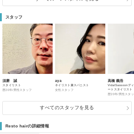
スタッフ
須磨 誠
aya
高橋 義浩
スタイリスト
ネイリスト兼スパニスト
VidalSassoo
ートスタイリスト
歴20年/男性スタッフ
女性スタッフ
歴20年/男性スタ
すべてのスタッフを見る
Resto hairの詳細情報