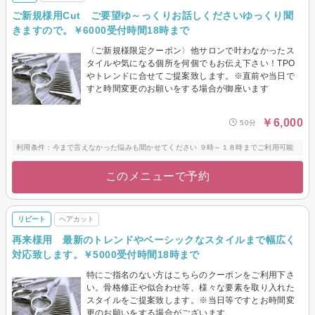
ご新規様用Cut ご要望ゆ～っくりお話しくださいゆっくり聞
きますので。￥6000受付時間18時まで
〈ご新規様限定クーポン〉他サロンで叶わなかったス
タイルや気になる個所を何個でもお伝え下さい！TPO
やトレンドに合せてご提案致します。※直前や当日で
すと時間変更のお願いをする場合が御座います
￥6,000
50分
利用条件：今まで言えなかった悩みも聞かせてください ９時～１８時までご利用可能
このメニューで予約
リピート
ヘアカット
再来様用 最新のトレンドやベーシックなスタイルまで幅広く
対応致します。￥5000受付時間18時まで
特にご指名のない方はこちらのクーポンをご利用下さ
い。骨格修正や似合わせ等、様々な要素を取り入れた
スタイルをご提案致します。※当日等ですとお時間変
更のお願いをする場合がございます。