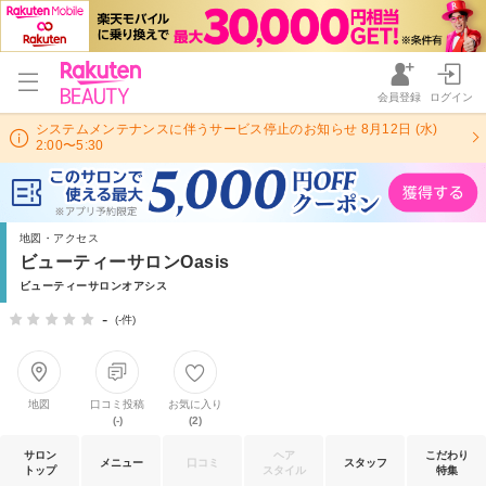
会員登録
ログイン
システムメンテナンスに伴うサービス停止のお知らせ 8月12日 (水)
2:00〜5:30
地図・アクセス
ビューティーサロンOasis
ビューティーサロンオアシス
-
(-件)
地図
口コミ投稿
お気に入り
(-)
(2)
サロン
ヘア
こだわり
メニュー
口コミ
スタッフ
トップ
スタイル
特集