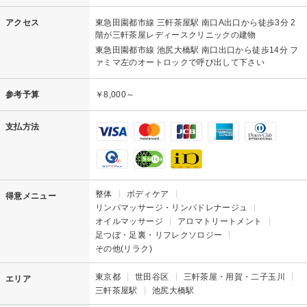
アクセス
東急田園都市線 三軒茶屋駅 南口A出口から徒歩3分 2
階が三軒茶屋レディースクリニックの建物
東急田園都市線 池尻大橋駅 南口出口から徒歩14分 フ
ァミマ左のオートロックで呼び出して下さい
参考予算
￥8,000～
支払方法
整体
ボディケア
得意メニュー
リンパマッサージ・リンパドレナージュ
オイルマッサージ
アロマトリートメント
足つぼ・足裏・リフレクソロジー
その他(リラク)
東京都
世田谷区
三軒茶屋・用賀・二子玉川
エリア
三軒茶屋駅
池尻大橋駅