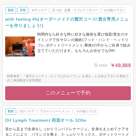
を活かしていきます。
初回
女性
ボディケア
足つぼ・足裏・リフレクソロジー
その他(リラク)
with feeling 4h(オーダーメイドの贅沢コース!貴女専用メニュ
ーを作りましょう!)
時間内なら好きな時に好きな施術を選び放題!貴女のタ
イミングで当サロンの施術(フット・ハンド・ヘッドリ
フレ,ボディトリートメント,整体)の中からご自身で組み
立てていただけます。もちろんお任せでもOK!
￥48,888
240分
利用条件：「楽天ビューティ（らくてんびゅーてぃ）を見た」とお伝え下さい※初めて
のご来店限定※女性限定
このメニューで予約
初回
ボディケア
アロマトリートメント
その他(リラク)
Oil Lymph Treatment 両面オール 120m
首から足まで全身をしっかりリンパドレナージュ。全身をまとめてケアす
ることにより、バランスを整え、たっぷりリラックス。ボディトリートメ