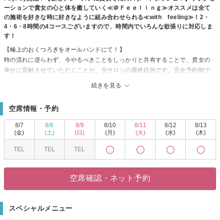
ーションで貴女の心と体を癒していく≪＠Ｆｅｅｌｉｎｇ≫オススメは全て
の施術を好きな時に好きなように組み合わせられる≪with feeling≫！2・
4・6・8時間の4コースございますので、時間内でいろんな欲張りに対応しま
す！
【極上のおくつろぎをオールハンドにて！】
時の流れに逆らわず、今やるべきことをしっかりと共有することで、貴女の
幸せに貢献させていただくことが、当サロンの最終目的です。完全予約制で
お一人さまずつ承りますので、周りを気にすることなく施術に集中していた
続きを見る
だけます。完全貸切の安心感をお約束いたします。
【本格的リフレクソロジー】
空席情報・予約
流す・緩む・響かせる
Swinging Therapyの反射はやみつきです！
8/7
8/8
8/9
8/10
8/11
8/12
8/13
【陰陽調和】
(金)
(土)
(日)
(月)
(火)
(水)
(木)
本来、みなさまの体には自ずとバランスをとる調整機能が備わっています。
TEL
TEL
TEL
無意識のうちに調整してくれていることもありますし、間に合わない場合は
体が欲してサインを出してくれます。喉が渇いた、お腹がすいた、眠い、疲
れた、ダルい、嫌いetc…このようなサインを的確に感じて対処できればいい
空席確認・ネット予約
のですが、忙しい毎日でつい意識がフィルターをかけてしまいがち。わかっ
ちゃいるけど後回しにしてしまっていることありませんか？
当サロンはそういったサインを一つずつ拾いながら、陰陽調和により自律神
スペシャルメニュー
経を整え、みなさまの状態に合わせて施術を行うことで、本来の自然治癒力