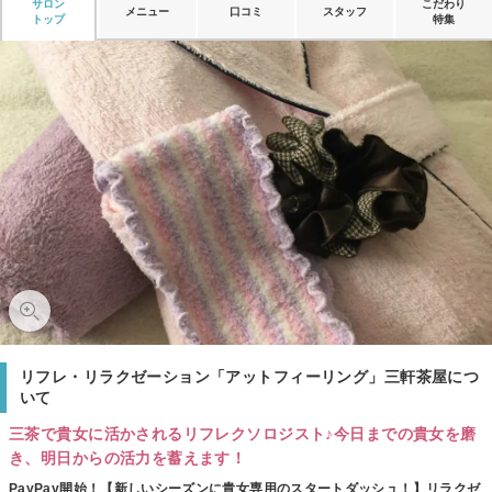
サロン
こだわり
メニュー
口コミ
スタッフ
トップ
特集
リフレ・リラクゼーション「アットフィーリング」三軒茶屋につ
いて
三茶で貴女に活かされるリフレクソロジスト♪今日までの貴女を磨
き、明日からの活力を蓄えます！
PayPay開始！【新しいシーズンに貴女専用のスタートダッシュ！】リラクゼ