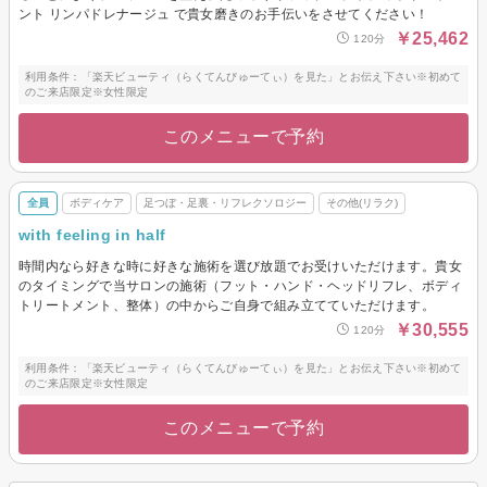
ント リンパドレナージュ で貴女磨きのお手伝いをさせてください！
￥25,462
120分
利用条件：「楽天ビューティ（らくてんびゅーてぃ）を見た」とお伝え下さい※初めて
のご来店限定※女性限定
このメニューで予約
全員
ボディケア
足つぼ・足裏・リフレクソロジー
その他(リラク)
with feeling in half
時間内なら好きな時に好きな施術を選び放題でお受けいただけます。貴女
のタイミングで当サロンの施術（フット・ハンド・ヘッドリフレ、ボディ
トリートメント、整体）の中からご自身で組み立てていただけます。
￥30,555
120分
利用条件：「楽天ビューティ（らくてんびゅーてぃ）を見た」とお伝え下さい※初めて
のご来店限定※女性限定
このメニューで予約