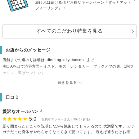
続ければ続けるほどお得なキャンペーン『ずっとアット
フィーリング』！
すべてのこだわり特集を見る
お店からのメッセージ
店舗までの道のり詳細は atfeeling.tokyo/access まで
南口Aを出て渋谷方面へミスド、モス、レンタカー、ブックオフの先、1階フ
ァミマ、隣はヤマトです
2階に三軒茶屋ウィメンズクリニックさんが入っているマンションです
続きを見る
とにかく内から美しくなってください
足すだけのケアはもうやめましょう
口コミ
無理するケアは続きません
体の反応を押さえ込まないでください
贅沢なオールハンド
最大限フルスイングできるのは力ではありません
AffecTion swings for the Fences!
5.0
投稿者マッキーさん / 50代 (女性)
「バランス」こそが「美」への近道
凝り固まったところを説明しながら施術してもらえるので 大満足です。 ガチ
Swinging Therapy
ガチだった身体がやわらかくなってきて驚いてます。 通えば通うだけお得に
なるので離れられません。 サロンの雰囲気やスタッフさんの人柄に心身とも