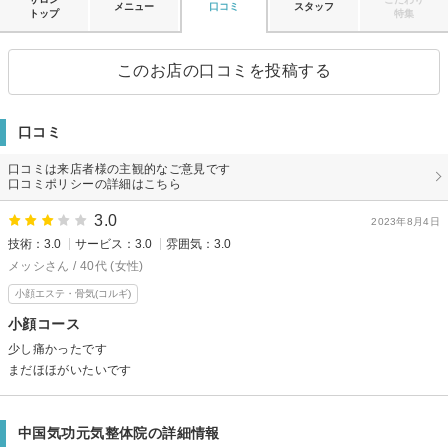
メニュー
口コミ
スタッフ
トップ
特集
このお店の口コミを投稿する
口コミ
口コミは来店者様の主観的なご意見です
口コミポリシーの詳細はこちら
3.0
2023年8月4日
技術：3.0
サービス：3.0
雰囲気：3.0
メッシさん / 40代 (女性)
小顔エステ・骨気(コルギ)
小顔コース
少し痛かったです
まだほほがいたいです
中国気功元気整体院の詳細情報