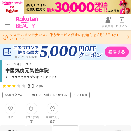
会員登録
ログイン
システムメンテナンスに伴うサービス停止のお知らせ 8月12日 (水)
2:00〜5:30
1ページ目 | 口コミ
中国気功元気整体院
チュウゴクキコウゲンキセイタイイン
3.0
(1件)
◎ 本日空席あり
ポイントが貯まる・使える
メンズ歓迎
地図
口コミ投稿
お気に入り
(1)
(25)
サロン
こだわり