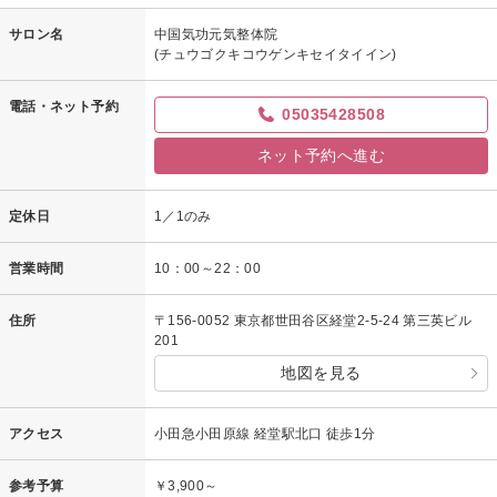
サロン名
中国気功元気整体院
(チュウゴクキコウゲンキセイタイイン)
電話・ネット予約
05035428508
ネット予約へ進む
定休日
1／1のみ
営業時間
10：00～22：00
住所
〒156-0052 東京都世田谷区経堂2-5-24 第三英ビル
201
地図を見る
アクセス
小田急小田原線 経堂駅北口 徒歩1分
参考予算
￥3,900～