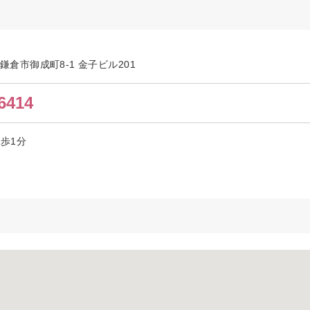
川県鎌倉市御成町8-1 金子ビル201
6414
徒歩1分