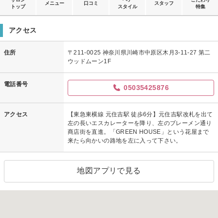
メニュー
口コミ
スタッフ
トップ
スタイル
特集
アクセス
住所
〒211-0025 神奈川県川崎市中原区木月3-11-27 第二
ウッドムーン1F
電話番号
05035425876
アクセス
【東急東横線 元住吉駅 徒歩6分】元住吉駅改札を出て
左の長いエスカレーターを降り、左のブレーメン通り
商店街を直進。「GREEN HOUSE」という花屋まで
来たら向かいの路地を左に入って下さい。
地図アプリで見る