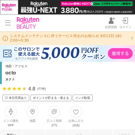
会員登録
ログイン
システムメンテナンスに伴うサービス停止のお知らせ 8月12日 (水)
2:00〜5:30
地図・アクセス
octo
オクト
4.8
(77件)
◎ 本日空席あり
ポイントが貯まる・使える
メンズ歓迎
メンズ優先
地図
口コミ投稿
お気に入り
OFF
(77)
(116)
サロン
ヘア
こだわり