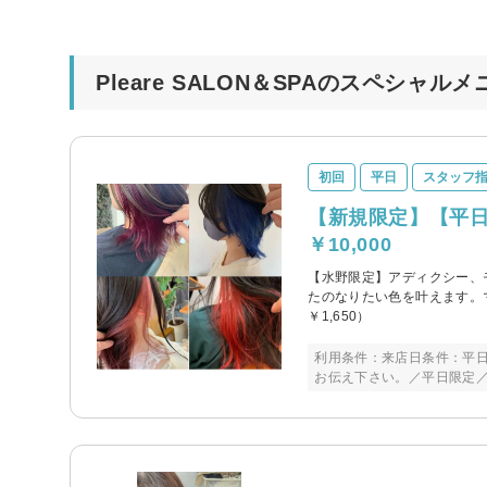
Pleare SALON＆SPAのスペシャル
初回
平日
スタッフ
【新規限定】【平
￥10,000
【水野限定】アディクシー、
たのなりたい色を叶えます。マ
￥1,650）
利用条件：来店日条件：平日
お伝え下さい。／平日限定