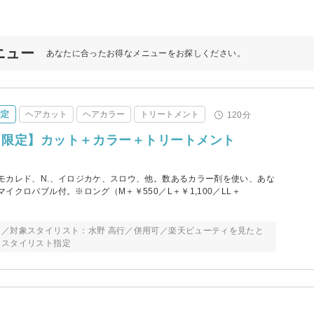
メニュー
あなたに合ったお得なメニューをお探しください。
指定
ヘアカット
ヘアカラー
トリートメント
120分
日限定】カット＋カラー＋トリートメント
モカレド、N.、イロジカケ、スロウ、他。数あるカラー剤を使い、あな
イクロバブル付。※ロング（M＋￥550／L＋￥1,100／LL＋
／対象スタイリスト：水野 高行／併用可／楽天ビューティを見たと
／スタイリスト指定