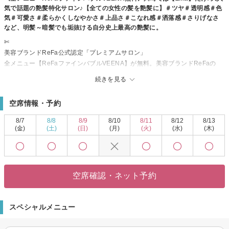
気で話題の艶髪特化サロン♪【全ての女性の髪を艶髪に】＃ツヤ＃透明感＃色
気＃可愛さ＃柔らかくしなやかさ＃上品さ＃こなれ感＃洒落感＃さりげなさ
など、明髪～暗髪でも垢抜ける自分史上最高の艶髪に。
✄
美容ブランドReFa公式認定「プレミアムサロン」
全メニュー【ReFaファインバブルVEENA】が無料。美容ブランドReFaの
「高性能シャワーヘッド（ファインバブル発生装置）」を導入し、泡のチカ
続きを見る
ラで頭皮の汚れ・臭い除去、髪のまとまり、カラー・パーマの持ち向上をも
たらします。水が変わるだけで仕上がりはワンランク上へ。
空席情報・予約
✄✄
自社開発の髪質改善トリートメントが大人気♪
8/7
8/8
8/9
8/10
8/11
8/12
8/13
Zinaだからこそ提供できる自社開発の髪質改善メニューが大好評♪髪質で悩ん
(金)
(土)
(日)
(月)
(火)
(水)
(木)
でいる方はぜひ一度お試しください
✄✄✄
5年、10年先の髪の綺麗を約束します♪
Zinaで美髪ケアを始めてみませんか？お客様の頭皮と髪の健康をお手伝いさ
空席確認・ネット予約
せていただきます
スペシャルメニュー