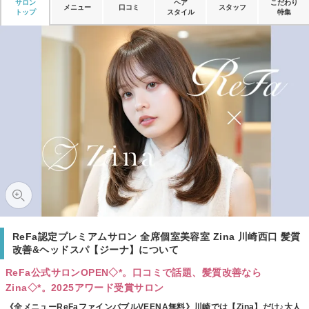
サロン
ヘア
こだわり
メニュー
口コミ
スタッフ
トップ
スタイル
特集
ReFa認定プレミアムサロン 全席個室美容室 Zina 川崎西口 髪質
改善&ヘッドスパ【ジーナ】について
ReFa公式サロンOPEN◇*。口コミで話題、髪質改善なら
Zina◇*。2025アワード受賞サロン
《全メニューReFaファインバブルVEENA無料》川崎では【Zina】だけ♪大人