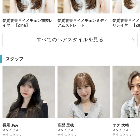
髪質改善＊イメチェン前髪レ
髪質改善＊イメチェンミディ
髪質改善＊イメ
イヤー【Zina】
アムストレート
りレイヤー【Zi
すべてのヘアスタイルを見る
スタッフ
長尾 あみ
高梨 里穂
オグ 大輔
スタイリスト
スタイリスト
スタイリスト
女性スタッフ
女性スタッフ
男性スタッフ