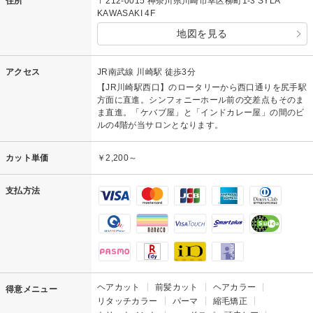
住所
〒212-0015 神奈川県川崎市幸区柳町1-3 SYLA
KAWASAKI 4F
地図を見る
アクセス
JR南武線 川崎駅 徒歩3分
【JR川崎駅西口】のロータリーから西口通りを尻手駅
方面に直進。シンフォニーホール前の交差点もそのま
ま直進。「ケバブ屋」と「インドカレー屋」の間のビ
ルの4階が当サロンとなります。
カット単価
￥2,200～
支払方法
ヘアカット
前髪カット
ヘアカラー
得意メニュー
リタッチカラー
パーマ
縮毛矯正