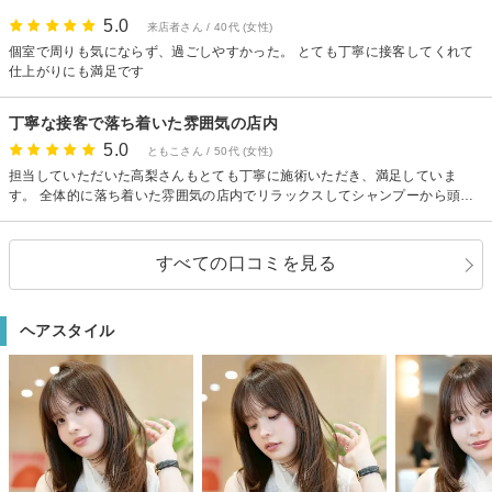
→長さを変えずに整えて欲しい 【後ろは揃えるためにこれくらい（見せなが
5.0
来店者さん / 40代 (女性)
ら）切ろうと思います、顔周りはこのくらい残した方が顔が小さく見えます
がいかがでしょうか】 このような提案が全ての工程であって 丁寧さを感じま
個室で周りも気にならず、過ごしやすかった。 とても丁寧に接客してくれて
した。 お店の雰囲気も良く、約２時間半の滞在でしたが 落ち着いて過ごすこ
仕上がりにも満足です
とが出来ました。 どうしても15:30には出発したいと伝えていたので 焦らせ
ちゃうかな、と不安でしたが 雑な場面は無く時間も間に合うよう進めてくれ
丁寧な接客で落ち着いた雰囲気の店内
て とても助かりました。 個人的に美容室で買い物するのが好きなので 次回は
時間に余裕をもって 何か良い商品があるか聞いてみようと思います♪
5.0
ともこさん / 50代 (女性)
担当していただいた高梨さんもとても丁寧に施術いただき、満足していま
す。 全体的に落ち着いた雰囲気の店内でリラックスしてシャンプーから頭皮
マッサージまでとても気持ちが良かったです。縮毛矯正をしていただいたの
で長い時間でしたが疲れることなく過ごせました。 また、お願いしたいと思
います。 ありがとうございました。
すべての口コミを見る
ヘアスタイル