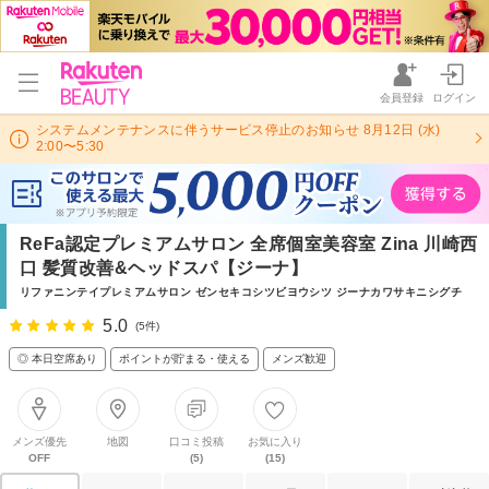
会員登録
ログイン
システムメンテナンスに伴うサービス停止のお知らせ 8月12日 (水)
2:00〜5:30
ReFa認定プレミアムサロン 全席個室美容室 Zina 川崎西
口 髪質改善&ヘッドスパ【ジーナ】
リファニンテイプレミアムサロン ゼンセキコシツビヨウシツ ジーナカワサキニシグチ
5.0
(5件)
◎ 本日空席あり
ポイントが貯まる・使える
メンズ歓迎
メンズ優先
地図
口コミ投稿
お気に入り
OFF
(5)
(15)