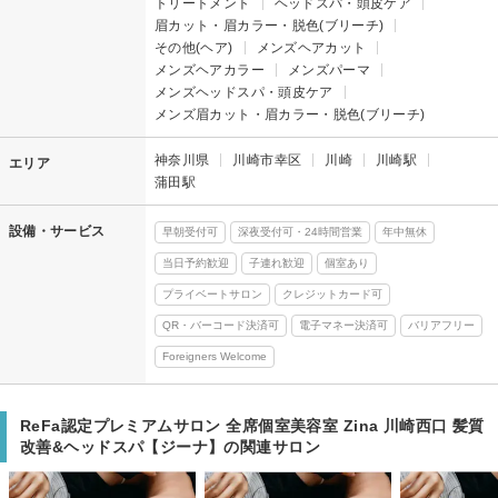
トリートメント
ヘッドスパ・頭皮ケア
眉カット・眉カラー・脱色(ブリーチ)
その他(ヘア)
メンズヘアカット
メンズヘアカラー
メンズパーマ
メンズヘッドスパ・頭皮ケア
メンズ眉カット・眉カラー・脱色(ブリーチ)
神奈川県
川崎市幸区
川崎
川崎駅
エリア
蒲田駅
設備・サービス
早朝受付可
深夜受付可・24時間営業
年中無休
当日予約歓迎
子連れ歓迎
個室あり
プライベートサロン
クレジットカード可
QR・バーコード決済可
電子マネー決済可
バリアフリー
Foreigners Welcome
ReFa認定プレミアムサロン 全席個室美容室 Zina 川崎西口 髪質
改善&ヘッドスパ【ジーナ】の関連サロン