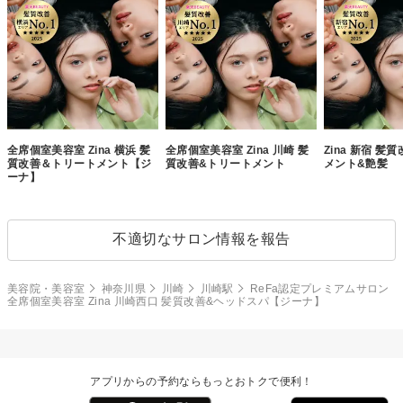
全席個室美容室 Zina 横浜 髪
全席個室美容室 Zina 川崎 髪
Zina 新宿 髪
質改善＆トリートメント【ジ
質改善&トリートメント
メント&艶髪
ーナ】
不適切なサロン情報を報告
美容院・美容室
神奈川県
川崎
川崎駅
ReFa認定プレミアムサロン
全席個室美容室 Zina 川崎西口 髪質改善&ヘッドスパ【ジーナ】
アプリからの予約ならもっとおトクで便利！