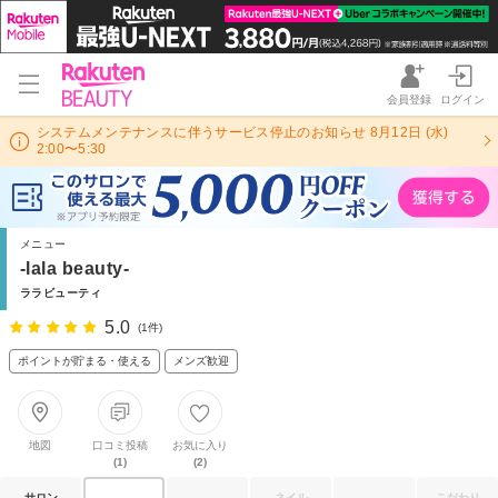
会員登録
ログイン
システムメンテナンスに伴うサービス停止のお知らせ 8月12日 (水)
2:00〜5:30
メニュー
-lala beauty-
ララビューティ
5.0
(1件)
ポイントが貯まる・使える
メンズ歓迎
地図
口コミ投稿
お気に入り
(1)
(2)
サロン
ネイル
こだわり