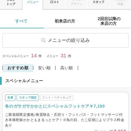
メニュー
口コミ
スタッフ
トップ
デザイン
特集
2回目以降の

すべて 
初来店の方 
来店の方 
メニューの絞り込み
ジェル
フット・ペディキュア
14
31
閉じる
件
件
スペシャルメニュー
メニュー
スカルプ・ジェルオフのみ
その他(ネイル)
おすすめ順
安い順
高い順
スペシャルメニュー
全員
スタッフ指定
フット・ペディキュア
冬のガサガサかかとにスペシャルフットケア￥7,150
ご新規様限定価格♪角質除去・爪切り・フットバス・フットマッサージ付
き本格乾燥かかともまるっとケア！※魚の目、たこ症状によりプラス料金
あり