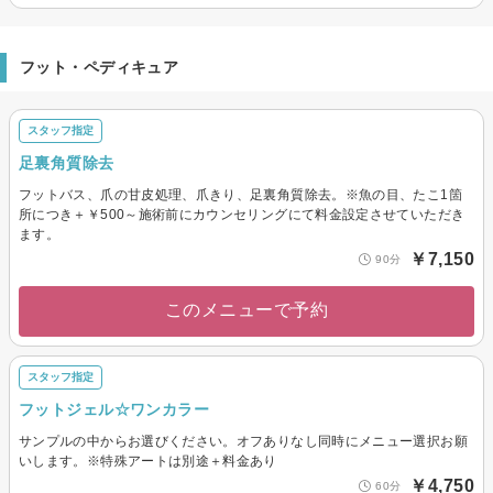
フット・ペディキュア
スタッフ指定
足裏角質除去
フットバス、爪の甘皮処理、爪きり、足裏角質除去。※魚の目、たこ1箇
所につき＋￥500～施術前にカウンセリングにて料金設定させていただき
ます。
￥7,150
90分
このメニューで予約
スタッフ指定
フットジェル☆ワンカラー
サンプルの中からお選びください。オフありなし同時にメニュー選択お願
いします。※特殊アートは別途＋料金あり
￥4,750
60分