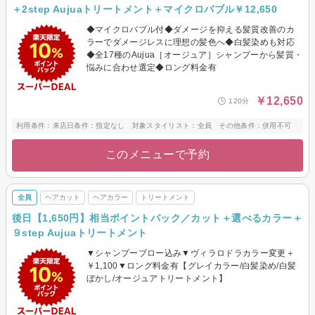
＋2step Aujuaトリートメント＋マイクロバブル￥12,650
◆マイクロバブル付◆ダメージを抑える髪質改善のカ
ラーでダメージレスに理想の髪色へ◆白髪染めも対応
◆全17種のAujua［オージュア］シャンプーから髪質・
悩みに合わせ選定◆ロング料金有
￥12,650
120分
利用条件：来店日条件：指定なし 対象スタイリスト：全員 その他条件：併用不可
このメニューで予約
全員
ヘアカット
ヘアカラー
トリートメント
後日【1,650円】相当ポイントバック／カット＋選べるカラー＋
９step Aujuaトリートメント
▼シャンプーブロー込み▼ヴィラロドラカラー変更＋
￥1,100▼ロング料金有【グレイカラー/白髪染め/白髪
ぼかし/オージュアトリートメント】