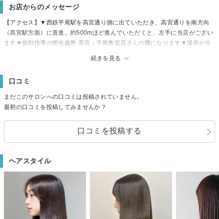
お店からのメッセージ
【アクセス】▼西鉄平尾駅を高宮通り側に出ていただき、高宮通りを南方向
（高宮駅方面）に直進。約500mほど進んでいただくと、左手に当店がござい
ます▼個別指導の明光義塾 高宮・平尾教室店さんの隣になります▼場所が分
からない際はお気軽にお電話ください♪
続きを見る
【駐車場】なし
【定休日】不定休
口コミ
▼髪質改善が得意な高宮駅/平尾駅近くの美容院▼Aujuaトリートメントや酸
熱トリートメント等の髪質改善トリートメントが口コミ高評価▼マンツーマ
まだこのサロンへの口コミは投稿されていません。
ンの女性専用半個室美容室で居心地◎▼うねり/乾燥/広がり等の悩みも髪質改
最初の口コミを投稿してみませんか？
善で美髪に▼明るい白髪染め/グレイカラー/白髪ぼかしハイライトも人気な高
宮駅/平尾駅近くの美容院
口コミを投稿する
ヘアスタイル