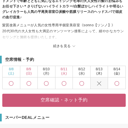
トメントで年齢とともに気になるエイジング毛等の大人女性の髪のお悩みも
お任せ下さい＊さりげないハイライトカラー/白髪ぼかしハイライトや明るい
グレイカラーも人気の平尾美容室◎炭酸や筋膜リリースのヘッドスパで頭皮
の血行促進♪
髪質改善メニューが人気の女性専用半個室美容室《sonno【ソンノ】》
20代30代の大人女性も大満足のマンツーマン接客によって、細やかなカウン
セリングと施術を提供いたします。
◆髪質改善
続きを見る
髪質に関するお悩みは、Aujuaトリートメントや酸熱トリートメントを用いた
髪質改善メニューが大人気！
空席情報・予約
年齢やライフスタイルによって変化する髪の悩みに合わせて、あなたの髪の
パートナーとしてカウンセリングからホームケアまでを幅広くご提案。
8/8
8/9
8/10
8/11
8/12
8/13
8/14
気になる髪のダメージ・広がり・パサつきなどのお悩みはお任せ！
(土)
(日)
(月)
(火)
(水)
(木)
(金)
頑固な癖には酸性縮毛矯正で地毛風な柔らかい美髪ストレートに導く♪
炭酸ヘッドスパやマイクロバブル、筋膜リリースで頭皮のケア◎
◆カット
骨格や髪質、癖を考慮した前髪や顔周りカットを通じて、あなたの個性を最
空席確認・ネット予約
大限に引き立てる♪
ショートやボブ、レイヤーカットも人気！
◆カラー
スーパーDEALメニュー
ダメージレスなオーガニックカラーや、赤味を消した透明感カラーが大人
気！