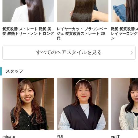
髪質改善 ストレート 艶髪 美
レイヤーカット ブラウンベー
艶髪 髪質改善
髪 酸熱トリートメント ロング
ジュ 髪質改善ストレート 20
レイヤーロング
代
ン
すべてのヘアスタイルを見る
スタッフ
misato
YUI
yui.T