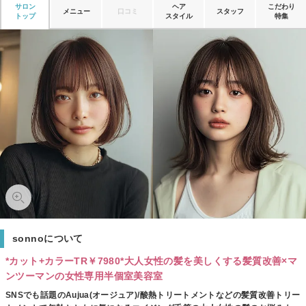
サロン
ヘア
こだわり
メニュー
口コミ
スタッフ
トップ
スタイル
特集
sonnoについて
*カット+カラーTR￥7980*大人女性の髪を美しくする髪質改善×マ
ンツーマンの女性専用半個室美容室
SNSでも話題のAujua(オージュア)/酸熱トリートメントなどの髪質改善トリー