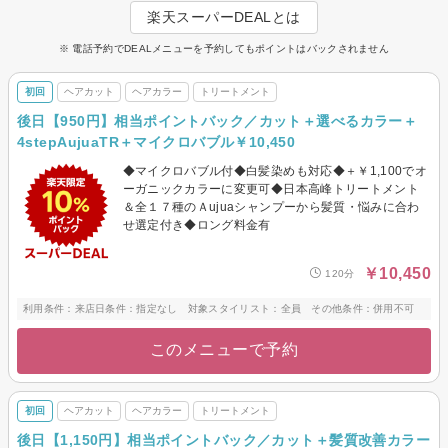
楽天スーパーDEALとは
ベージュやアッシュ、オリーブカラーも◎
大人女性には白髪ぼかしハイライトや明るめのグレイカラーで白髪を活かし
※ 電話予約でDEALメニューを予約してもポイントはバックされません
た白髪染めが大好評◎
初回
ヘアカット
ヘアカラー
トリートメント
後日【950円】相当ポイントバック／カット＋選べるカラー＋
4stepAujuaTR＋マイクロバブル￥10,450
◆マイクロバブル付◆白髪染めも対応◆＋￥1,100でオ
ーガニックカラーに変更可◆日本高峰トリートメント
＆全１７種のＡujuaシャンプーから髪質・悩みに合わ
せ選定付き◆ロング料金有
￥10,450
120分
利用条件：来店日条件：指定なし 対象スタイリスト：全員 その他条件：併用不可
このメニューで予約
初回
ヘアカット
ヘアカラー
トリートメント
後日【1,150円】相当ポイントバック／カット＋髪質改善カラー