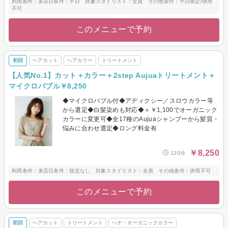
利用条件：来店日条件：平日 対象スタイリスト：全員 その他条件：平日限定/併用
不可
このメニューで予約
初回
ヘアカット
ヘアカラー
トリートメント
【人気No.1】カット＋カラー＋2step Aujuaトリートメント＋
マイクロバブル￥8,250
◆マイクロバブル付◆アディクシー／スロウカラー等
から選定◆白髪染めも対応◆＋￥1,100でオーガニック
カラーに変更可◆全17種のAujuaシャンプーから髪質・
悩みに合わせ選定◆ロング料金有
￥8,250
120分
利用条件：来店日条件：指定なし 対象スタイリスト：全員 その他条件：併用不可
このメニューで予約
初回
ヘアカット
トリートメント
ヘナ・オーガニックカラー