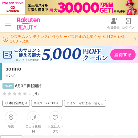
会員登録
ログイン
システムメンテナンスに伴うサービス停止のお知らせ 8月12日 (水)
2:00〜5:30
sonno
ソンノ
6月3日掲載開始
NEW
-
(-件)
◎ 本日空席あり
楽天スーパーDEAL
ポイントが貯まる・使える
地図
口コミ投稿
お気に入り
(-)
(12)