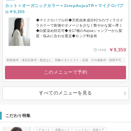
カット＋オーガニックカラー＋2stepAujuaTR＋マイクロバブ
ル￥9,350
◆マイクロバブル付◆天然由来成分92％のヴィラロド
ラカラーで刺激やダメージを少なく艶やかな髪へ導く
◆白髪染め対応可◆全17種のAujuaシャンプーから髪
質・悩みに合わせ選定◆ロング料金有
￥9,350
120分
利用条件：来店日条件：指定なし 対象スタイリスト：全員 その他条件：併用不可
このメニューで予約
すべてのメニューを見る
こだわり特集
ヘアカット
前髪カット
ヘッドスパ・頭皮ケア