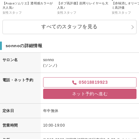
【Aujuaソムリエ】透明感カラーが
【ボブ高評価】顔周りレイヤーも大
【赤味消しオリー
大人気♪
人気♪
ミ高評価
女性スタッフ
女性スタッフ
女性スタッフ
すべてのスタッフを見る
sonnoの詳細情報
サロン名
sonno
(ソンノ)
電話・ネット予約
05018819923
ネット予約へ進む
定休日
年中無休
営業時間
10:00-19:00