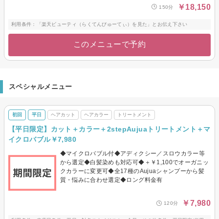
￥18,150
150分
利用条件：「楽天ビューティ（らくてんびゅーてぃ）を見た」とお伝え下さい
このメニューで予約
スペシャルメニュー
初回
平日
ヘアカット
ヘアカラー
トリートメント
【平日限定】カット＋カラー＋2stepAujuaトリートメント＋マ
イクロバブル￥7,980
◆マイクロバブル付◆アディクシー／スロウカラー等
から選定◆白髪染めも対応可◆＋￥1,100でオーガニッ
クカラーに変更可◆全17種のAujuaシャンプーから髪
質・悩みに合わせ選定◆ロング料金有
￥7,980
120分