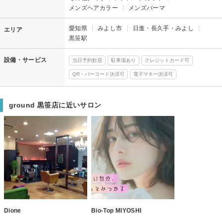
メンズヘアカラー
メンズパーマ
愛知県
みよし市
日進・長久手・みよし
エリア
黒笹駅
設備・サービス
当日予約歓迎
駐車場あり
クレジットカード可
QR・バーコード決済可
電子マネー決済可
ground 黒笹店に近いサロン
Dione
Bio-Top MIYOSHI