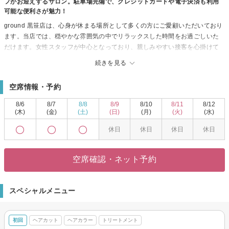
フがお迎えするサロン。駐車場完備で、クレジットカードや電子決済も利用
可能な便利さが魅力！
ground 黒笹店は、心身が休まる場所として多くの方にご愛顧いただいており
ます。当店では、穏やかな雰囲気の中でリラックスした時間をお過ごしいた
だけます。女性スタッフが中心となっており、親しみやすい接客を心掛けて
いますので、初めての方でも安心してご来店いただけます。多様な年齢に向
続きを見る
けたサービスをご提供しておりますので、ご家族でのご利用も大歓迎です。
駐車場が完備されており、車でもお越しいただきやすく、クレジットカード
空席情報・予約
や電子マネーでの支払いにも対応しています。新しいスタイルを試したい方
や、日常の疲れを癒したい方に最適なサロンとしてお待ちしております。
8/6
8/7
8/8
8/9
8/10
8/11
8/12
(木)
(金)
(土)
(日)
(月)
(火)
(水)
休日
休日
休日
休日
空席確認・ネット予約
スペシャルメニュー
初回
ヘアカット
ヘアカラー
トリートメント