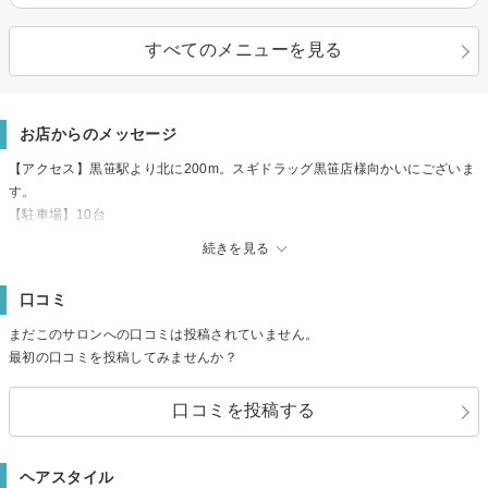
すべてのメニューを見る
お店からのメッセージ
【アクセス】黒笹駅より北に200m。スギドラッグ黒笹店様向かいにございま
す。
【駐車場】10台
【備考】ネット予約×の場でもご予約可能な場合もありますので、お気軽にお
続きを見る
問い合わせください。カウンセリングを大切にさせて頂いております《縮毛
矯正/白髪ぼかし/インナーカラー/ヘッドスパ/トリートメント/ハイライト》
口コミ
まだこのサロンへの口コミは投稿されていません。
最初の口コミを投稿してみませんか？
口コミを投稿する
ヘアスタイル