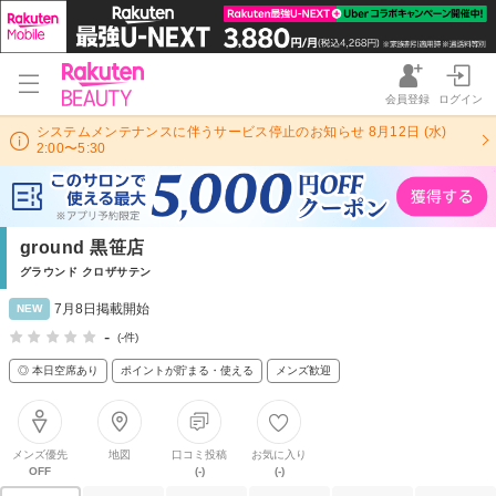
会員登録
ログイン
システムメンテナンスに伴うサービス停止のお知らせ 8月12日 (水)
2:00〜5:30
ground 黒笹店
グラウンド クロザサテン
7月8日掲載開始
NEW
-
(-件)
◎ 本日空席あり
ポイントが貯まる・使える
メンズ歓迎
メンズ優先
地図
口コミ投稿
お気に入り
OFF
(-)
(-)