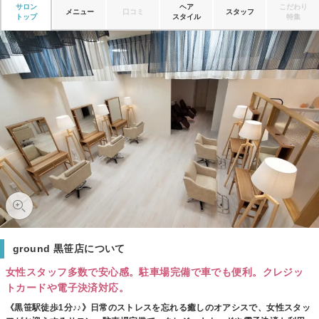
サロン
ヘア
こだわり
メニュー
口コミ
スタッフ
トップ
スタイル
特集
ground 黒笹店について
女性スタッフ多数で安心感。駐車場完備で車でも便利。クレジッ
トカードや電子決済対応。
《黒笹駅徒歩1分♪♪》日常のストレスを忘れる癒しのオアシスで、女性スタッ