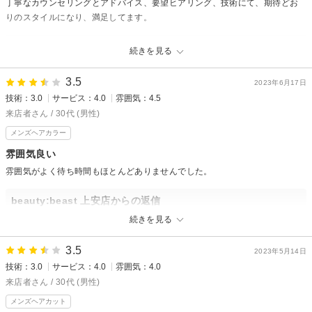
丁寧なカウンセリングとアドバイス、要望ヒアリング、技術にて、期待どお
りのスタイルになり、満足してます。
beauty:beast 上安店からの返信
続きを見る
みやさん様、先日は有り難う御座いますm(_ _)m
3.5
仕上がり御満足頂けてよかったです！！
2023年6月17日
技術：3.0
サービス：4.0
雰囲気：4.5
また次回もご来店お待ちしてます。
来店者さん / 30代 (男性)
坂井
メンズヘアカラー
雰囲気良い
雰囲気がよく待ち時間もほとんどありませんでした。
beauty:beast 上安店からの返信
口コミありがとうございます。
続きを見る
次回もご来店お待ちしております！
3.5
2023年5月14日
技術：3.0
サービス：4.0
雰囲気：4.0
来店者さん / 30代 (男性)
メンズヘアカット