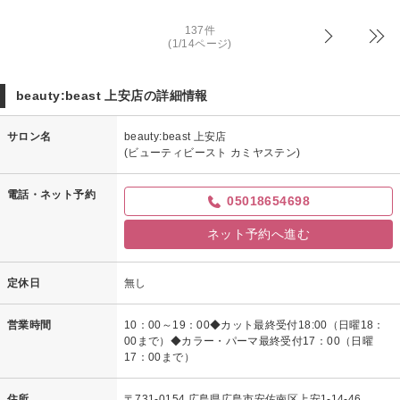
そう言って頂けてスタッフ一同嬉しい限りです！
次回も喜んでいただける様にしていきます。
137件
(1/14ページ)
宜しくお願いいたします。
ビューティービースト上安店 佐藤
beauty:beast 上安店の詳細情報
サロン名
beauty:beast 上安店
(ビューティビースト カミヤステン)
電話・ネット予約
05018654698
ネット予約へ進む
定休日
無し
営業時間
10：00～19：00◆カット最終受付18:00（日曜18：
00まで）◆カラー・パーマ最終受付17：00（日曜
17：00まで）
住所
〒731-0154 広島県広島市安佐南区上安1-14-46