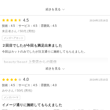
beauty:beast 上安店からの返信
続きを見る
ご来店頂き有難う御座いました！
またお気軽にお越しください！
4.5
2024年2月18日
宜しくお願いいたします。
技術：4.5
サービス：4.5
雰囲気：4.5
ビューティービースト上安 山岡
来店者さん / 50代 (男性)
メンズヘアカット
２回目でしたが今回も満足出来ました
今回はカットのみでしたが注文通りに施術してもらえました。
beauty:beast 上安店からの返信
今回も嬉しい口コミありがとうございます。
続きを見る
次回もご来店お待ちしております。
4.0
2024年1月10日
坂井美希
技術：4.5
サービス：4.5
雰囲気：4.0
みやさん / 50代 (男性)
メンズパーマ
イメージ通りに施術してもらえました