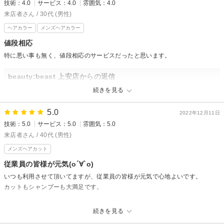
技術：4.0
サービス：4.0
雰囲気：4.0
来店者さん / 30代 (男性)
ヘアカラー
メンズヘアカラー
値段相応
特に悪い事も無く、値段相応のサービスだったと思います。
beauty:beast 上安店からの返信
ご来店有難う御座いました。
続きを見る
次回も良いサービスが出来る様にしていきます！
またのご来店楽しみにしてます！
5.0
2022年12月11日
宜しくお願いいたします。
技術：5.0
サービス：5.0
雰囲気：5.0
ビューティービースト上安 佐藤
来店者さん / 40代 (男性)
メンズヘアカット
従業員の皆様が元気(о´∀`о)
いつも利用させて頂いてますが、従業員の皆様が元気で心地よいです。
カットもシャンプーも大満足です。
beauty:beast 上安店からの返信
続きを見る
毎度上安店をご利用頂き有難うございます。