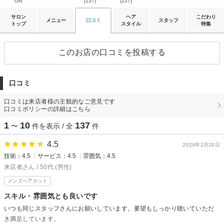
ON
(137)
(237)
サロン
ヘア
こだわり
メニュー
口コミ
スタッフ
トップ
スタイル
特集
このお店の口コミを投稿する
口コミ
口コミは来店者様の主観的なご意見です
口コミポリシーの詳細はこちら
1
10
137
〜
件を表示 / 全
件
4.5
2024年2月20日
技術：4.5
サービス：4.5
雰囲気：4.5
来店者さん / 50代 (男性)
メンズヘアカット
スキル・雰囲気とも良いです
いつも同じスタッフさんにお願いしています。要望もしっかり聴いていただ
き満足しています。