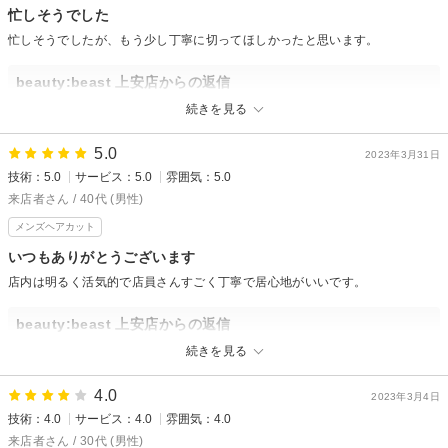
忙しそうでした
忙しそうでしたが、もう少し丁寧に切ってほしかったと思います。
beauty:beast 上安店からの返信
先日はご来店頂き誠に有難う御座います。
続きを見る
この度は貴重なお時間を頂きましたのに不快な思いにさせてしまい本当に
申し訳御座いませんでした。
5.0
2023年3月31日
今後この様な事が無い様に接客を見直して参ります。
技術：5.0
サービス：5.0
雰囲気：5.0
口コミでの貴重なご意見有難う御座いました。
来店者さん / 40代 (男性)
ビューティービースト上安店 山岡巧真
メンズヘアカット
いつもありがとうございます
店内は明るく活気的で店員さんすごく丁寧で居心地がいいです。
beauty:beast 上安店からの返信
嬉しい口コミありがとうございます。
続きを見る
またよろしくお願いします
4.0
次回もご来店お待ちしております
2023年3月4日
技術：4.0
サービス：4.0
雰囲気：4.0
来店者さん / 30代 (男性)