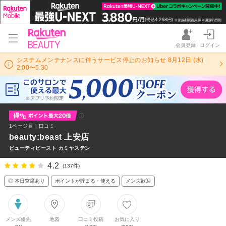
会員登録
ログイン
システムメンテナンスに伴うサービス停止のお知らせ 8月12日 (水)
2:00〜5:30
1ページ目 | 口コミ
beauty:beast 上安店
ビューティビースト カミヤステン
4.2
(137件)
◎ 本日空席あり
ポイントが貯まる・使える
メンズ歓迎
メンズ優先
地図
口コミ投稿
お気に入り