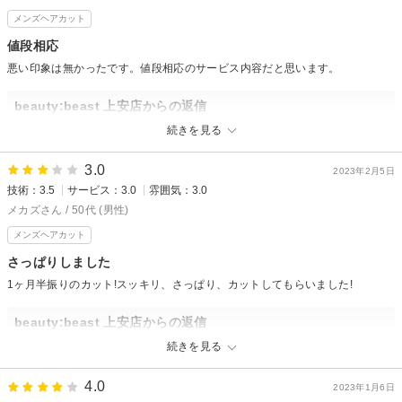
メンズヘアカット
値段相応
悪い印象は無かったです。値段相応のサービス内容だと思います。
beauty:beast 上安店からの返信
先日はご来店くださりありがとうございました。
続きを見る
次回もご満足して頂けますよう努めてまいります。
次回のご来店楽しみにお待ちしております。
3.0
2023年2月5日
技術：3.5
サービス：3.0
雰囲気：3.0
メカズさん / 50代 (男性)
メンズヘアカット
さっぱりしました
1ヶ月半振りのカット!スッキリ、さっぱり、カットしてもらいました!
beauty:beast 上安店からの返信
ご来店頂き有難うございました。
続きを見る
また次回も喜んでいただける様にさせて頂きます！
4.0
2023年1月6日
またご来店お待ちしております！