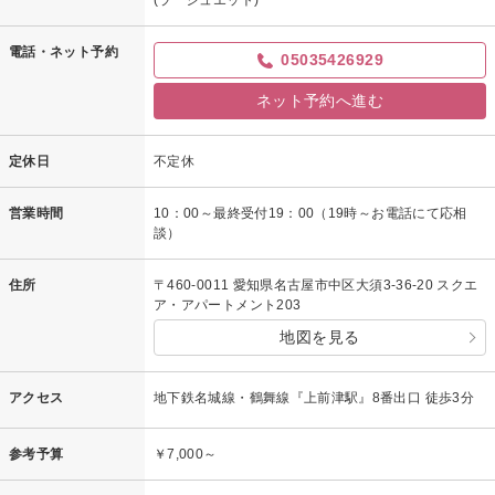
(ラ シュエット)
電話・ネット予約
05035426929
ネット予約へ進む
定休日
不定休
営業時間
10：00～最終受付19：00（19時～お電話にて応相
談）
住所
〒460-0011 愛知県名古屋市中区大須3-36-20 スクエ
ア・アパートメント203
地図を見る
アクセス
地下鉄名城線・鶴舞線『上前津駅』8番出口 徒歩3分
参考予算
￥7,000～