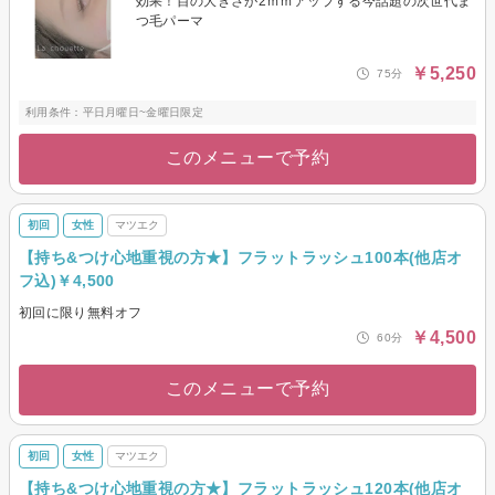
効果！目の大きさが2ｍｍアップする今話題の次世代ま
つ毛パーマ
￥5,250
75分
利用条件：平日月曜日~金曜日限定
このメニューで予約
初回
女性
マツエク
【持ち&つけ心地重視の方★】フラットラッシュ100本(他店オ
フ込)￥4,500
初回に限り無料オフ
￥4,500
60分
このメニューで予約
初回
女性
マツエク
【持ち&つけ心地重視の方★】フラットラッシュ120本(他店オ