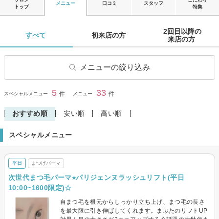
メニュー
口コミ
スタッフ
トップ
特集
2回目以降の

すべて 
初来店の方 
来店の方 
メニューの絞り込み
マツエク
まつげパーマ
5
33
閉じる
件
件
スペシャルメニュー
メニュー
眉・アイブロウ
マツエクオフのみ
おすすめ順
安い順
高い順
その他(まつげ)
スペシャルメニュー
平日
まつげパーマ
次世代まつ毛パーマ⭐︎パリジェンヌラッシュリフト(平日
10:00~1600限定)☆
自まつ毛を根元からしっかり立ち上げ、まつ毛の長さ
を最大限に引き伸ばしてくれます。まぶたのリフトUP