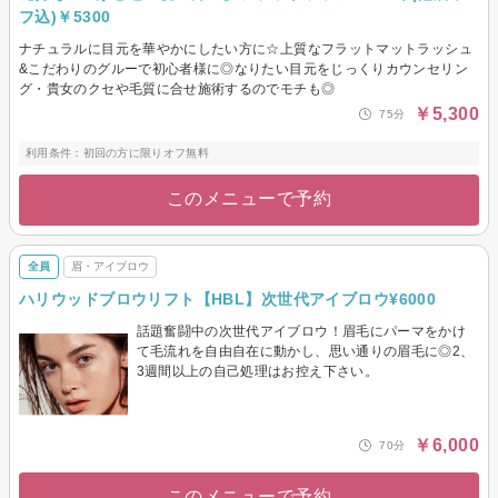
フ込)￥5300
ナチュラルに目元を華やかにしたい方に☆上質なフラットマットラッシュ
&こだわりのグルーで初心者様に◎なりたい目元をじっくりカウンセリン
グ・貴女のクセや毛質に合せ施術するのでモチも◎
￥5,300
75分
利用条件：初回の方に限りオフ無料
このメニューで予約
全員
眉・アイブロウ
ハリウッドブロウリフト【HBL】次世代アイブロウ¥6000
話題奮闘中の次世代アイブロウ！眉毛にパーマをかけ
て毛流れを自由自在に動かし、思い通りの眉毛に◎2、
3週間以上の自己処理はお控え下さい。
￥6,000
70分
このメニューで予約